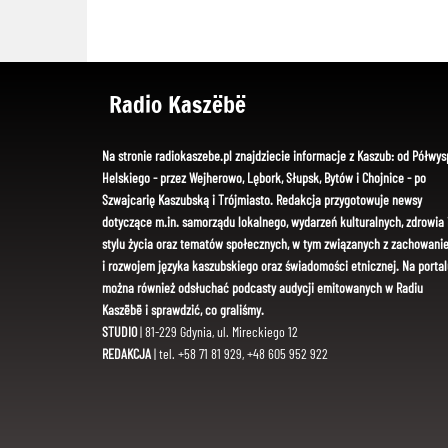
Radio Kaszëbë
Na stronie radiokaszebe.pl znajdziecie informacje z Kaszub: od Półwys
Helskiego - przez Wejherowo, Lębork, Słupsk, Bytów i Chojnice - po
Szwajcarię Kaszubską i Trójmiasto. Redakcja przygotowuje newsy
dotyczące m.in. samorządu lokalnego, wydarzeń kulturalnych, zdrowia 
stylu życia oraz tematów społecznych, w tym związanych z zachowani
i rozwojem języka kaszubskiego oraz świadomości etnicznej. Na portal
można również odsłuchać podcasty audycji emitowanych w Radiu
Kaszëbë i sprawdzić, co graliśmy.
STUDIO
| 81-229 Gdynia, ul. Mireckiego 12
REDAKCJA
| tel. +58 71 81 929, +48 605 952 922