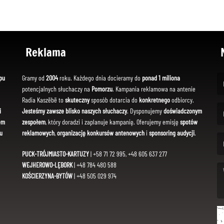
Reklama
pu
Gramy od
2004
roku. Każdego dnia docieramy do
ponad 1 miliona
potencjalnych słuchaczy na
Pomorzu
. Kampania reklamowa na antenie
(Fi
Radia Kaszëbë to
skuteczny
sposób dotarcia do
konkretnego
odbiorcy.
i
Jesteśmy zawsze blisko naszych słuchaczy
. Dysponujemy
doświadczonym
em
zespołem
, który doradzi i zaplanuje kampanię. Oferujemy emisję
spotów
(Em
u
reklamowych
,
organizację konkursów antenowych
i
sponsoring audycji
.
PUCK-TRÓJMIASTO-KARTUZY
| +58 71 72 995, +48 605 637 277
WEJHEROWO-LĘBORK
| +48 784 480 588
KOŚCIERZYNA-BYTÓW
| +48 505 029 974
(Me