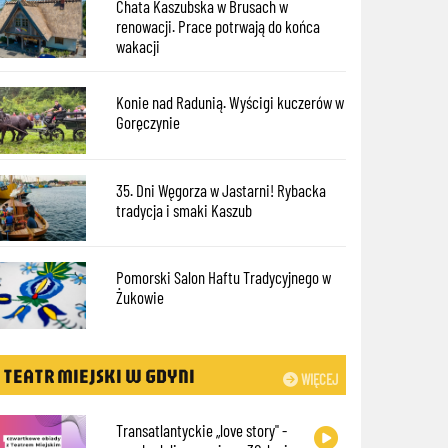
Chata Kaszubska w Brusach w
renowacji. Prace potrwają do końca
wakacji
Konie nad Radunią. Wyścigi kuczerów w
Goręczynie
35. Dni Węgorza w Jastarni! Rybacka
tradycja i smaki Kaszub
Pomorski Salon Haftu Tradycyjnego w
Żukowie
TEATR MIEJSKI W GDYNI
WIĘCEJ
Transatlantyckie „love story" -