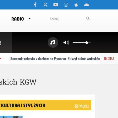
RADIO
Usuwanie azbestu z dachów na Pomorzu. Ruszył nabór wniosków
Kości
DZISIAJ
rskich KGW
KULTURA I STYL ŻYCIA
WIĘCEJ