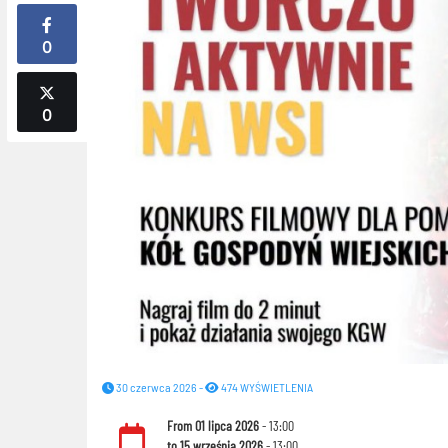
0
0
30 czerwca 2026 -
474 WYŚWIETLENIA
From
01 lipca 2026
- 13:00
to
15 września 2026
- 13:00