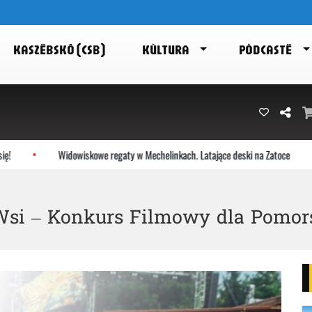
KASZËBSKÔ (CSB)
KÙLTURA
PÒDCASTË
Widowiskowe regaty w Mechelinkach. Latające deski na Zatoce
Wsi – Konkurs Filmowy dla Pomo