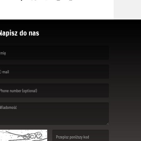
Napisz do nas
rst name is required )
ail is required. )
ssage is required. )