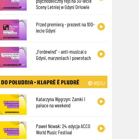
psychodeliczny rejs na 30-lecie
Sceny Letniej w Gdyni Orłowie
Przed premierą - prezent na 100-
lecie Gdyni
„Fordewind" – anti-musical o
Gdyni, marzeniach i powrotach
DO POŁUDNIA - KLAPRË Ë PLUDRË
WIĘCEJ
Katarzyna Węgrzyn: Zamki i
pałace na weekend
Paweł Nowak: 24. edycja ACCO
World Music Festival