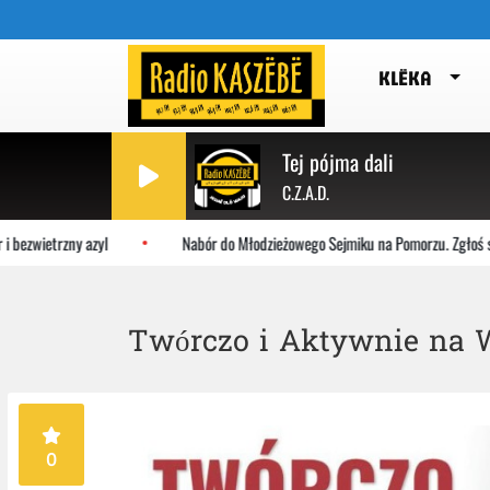
KLËKA
Tej pójma dali
C.Z.A.D.
wietrzny azyl
Nabór do Młodzieżowego Sejmiku na Pomorzu. Zgłoś się!
Twórczo i Aktywnie na 
0