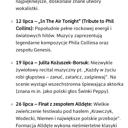
najpiękniejsze, doskonale znane utwory
wokalistki.
12 lipca – „In The Air Tonight” (Tribute to Phil
Collins):
Popołudnie pełne rockowej energii i
światowych hitów. Muzycy zaprezentują
legendarne kompozycje Phila Collinsa oraz
zespołu Genesis.
19 lipca – Julita Kożuszek-Borsuk:
Niezwykle
żywiołowy recital muzyczny pt. „Każdy w życiu
robi głupstwa – zanuć, zatańcz, zaśpiewaj”. Na
scenie wystąpi wszechstronna śpiewająca aktorka
(znana m.in. jako polski głos Świnki Peppy).
26 lipca – Finał z zespołem Alldęte:
Wielkie
zwieńczenie festiwalu pod hasłem „Krawczyk,
Wodecki, Niemen i największe polskie przeboje”.
Formacja Alldęte wykona nieśmiertelne klasyki