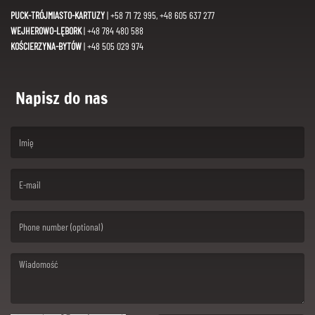
PUCK-TRÓJMIASTO-KARTUZY
| +58 71 72 995, +48 605 637 277
WEJHEROWO-LĘBORK
| +48 784 480 588
KOŚCIERZYNA-BYTÓW
| +48 505 029 974
Napisz do nas
(First name is required )
(Email is required. )
(Message is required. )