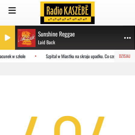
Sunshine Reggae
Laid Back
acunek w szkole
Szpital w Miastku na skraju upadku. Co czeka placówkę?
DZISIAJ