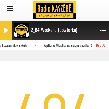
2_B4 Weekend (powtorka)
 i szacunek w szkole
Szpital w Miastku na skraju upadku. Co czeka pla
DZISIAJ