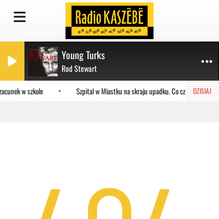
Young Turks
Rod Stewart
zacunek w szkole
Szpital w Miastku na skraju upadku. Co czeka placówkę
DZISIAJ