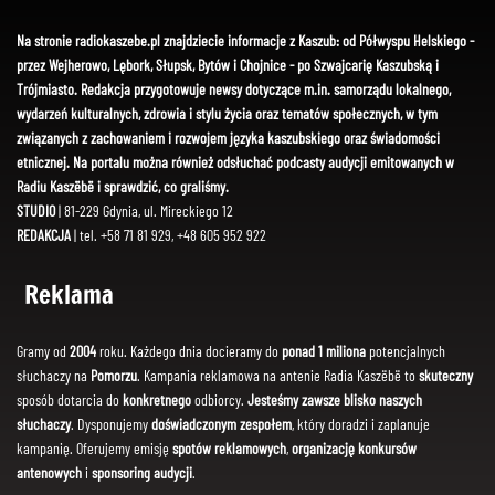
Na stronie radiokaszebe.pl znajdziecie informacje z Kaszub: od Półwyspu Helskiego -
przez Wejherowo, Lębork, Słupsk, Bytów i Chojnice - po Szwajcarię Kaszubską i
Trójmiasto. Redakcja przygotowuje newsy dotyczące m.in. samorządu lokalnego,
wydarzeń kulturalnych, zdrowia i stylu życia oraz tematów społecznych, w tym
związanych z zachowaniem i rozwojem języka kaszubskiego oraz świadomości
etnicznej. Na portalu można również odsłuchać podcasty audycji emitowanych w
Radiu Kaszëbë i sprawdzić, co graliśmy.
STUDIO
| 81-229 Gdynia, ul. Mireckiego 12
REDAKCJA
| tel. +58 71 81 929, +48 605 952 922
Reklama
Gramy od
2004
roku. Każdego dnia docieramy do
ponad 1 miliona
potencjalnych
słuchaczy na
Pomorzu
. Kampania reklamowa na antenie Radia Kaszëbë to
skuteczny
sposób dotarcia do
konkretnego
odbiorcy.
Jesteśmy zawsze blisko naszych
słuchaczy
. Dysponujemy
doświadczonym zespołem
, który doradzi i zaplanuje
kampanię. Oferujemy emisję
spotów reklamowych
,
organizację konkursów
antenowych
i
sponsoring audycji
.