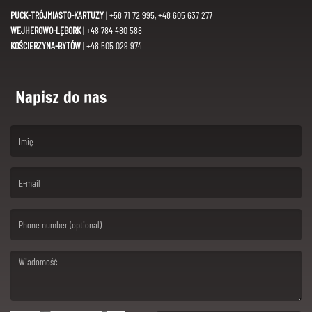
PUCK-TRÓJMIASTO-KARTUZY
| +58 71 72 995, +48 605 637 277
WEJHEROWO-LĘBORK
| +48 784 480 588
KOŚCIERZYNA-BYTÓW
| +48 505 029 974
Napisz do nas
(First name is required )
(Email is required. )
(Message is required. )