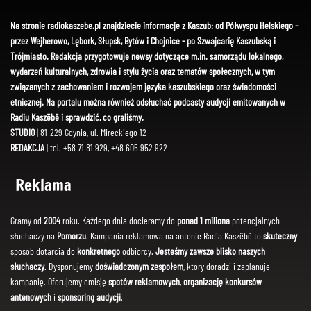
Na stronie radiokaszebe.pl znajdziecie informacje z Kaszub: od Półwyspu Helskiego -
przez Wejherowo, Lębork, Słupsk, Bytów i Chojnice - po Szwajcarię Kaszubską i
Trójmiasto. Redakcja przygotowuje newsy dotyczące m.in. samorządu lokalnego,
wydarzeń kulturalnych, zdrowia i stylu życia oraz tematów społecznych, w tym
związanych z zachowaniem i rozwojem języka kaszubskiego oraz świadomości
etnicznej. Na portalu można również odsłuchać podcasty audycji emitowanych w
Radiu Kaszëbë i sprawdzić, co graliśmy.
STUDIO
| 81-229 Gdynia, ul. Mireckiego 12
REDAKCJA
| tel. +58 71 81 929, +48 605 952 922
Reklama
Gramy od
2004
roku. Każdego dnia docieramy do
ponad 1 miliona
potencjalnych
słuchaczy na
Pomorzu
. Kampania reklamowa na antenie Radia Kaszëbë to
skuteczny
sposób dotarcia do
konkretnego
odbiorcy.
Jesteśmy zawsze blisko naszych
słuchaczy
. Dysponujemy
doświadczonym zespołem
, który doradzi i zaplanuje
kampanię. Oferujemy emisję
spotów reklamowych
,
organizację konkursów
antenowych
i
sponsoring audycji
.