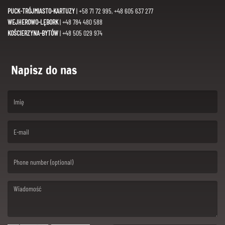
PUCK-TRÓJMIASTO-KARTUZY
| +58 71 72 995, +48 605 637 277
WEJHEROWO-LĘBORK
| +48 784 480 588
KOŚCIERZYNA-BYTÓW
| +48 505 029 974
Napisz do nas
(First name is required )
(Email is required. )
(Message is required. )