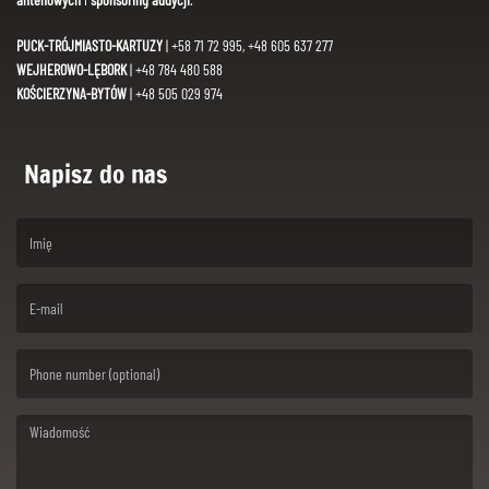
PUCK-TRÓJMIASTO-KARTUZY
| +58 71 72 995, +48 605 637 277
WEJHEROWO-LĘBORK
| +48 784 480 588
KOŚCIERZYNA-BYTÓW
| +48 505 029 974
Napisz do nas
(First name is required )
(Email is required. )