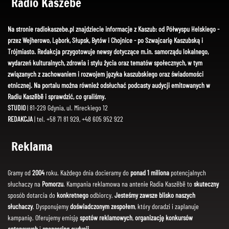
Radio Kaszëbë
Na stronie radiokaszebe.pl znajdziecie informacje z Kaszub: od Półwyspu Helskiego -
przez Wejherowo, Lębork, Słupsk, Bytów i Chojnice - po Szwajcarię Kaszubską i
Trójmiasto. Redakcja przygotowuje newsy dotyczące m.in. samorządu lokalnego,
wydarzeń kulturalnych, zdrowia i stylu życia oraz tematów społecznych, w tym
związanych z zachowaniem i rozwojem języka kaszubskiego oraz świadomości
etnicznej. Na portalu można również odsłuchać podcasty audycji emitowanych w
Radiu Kaszëbë i sprawdzić, co graliśmy.
STUDIO
| 81-229 Gdynia, ul. Mireckiego 12
REDAKCJA
| tel. +58 71 81 929, +48 605 952 922
Reklama
Gramy od
2004
roku. Każdego dnia docieramy do
ponad 1 miliona
potencjalnych
słuchaczy na
Pomorzu
. Kampania reklamowa na antenie Radia Kaszëbë to
skuteczny
sposób dotarcia do
konkretnego
odbiorcy.
Jesteśmy zawsze blisko naszych
słuchaczy
. Dysponujemy
doświadczonym zespołem
, który doradzi i zaplanuje
kampanię. Oferujemy emisję
spotów reklamowych
,
organizację konkursów
antenowych
i
sponsoring audycji
.