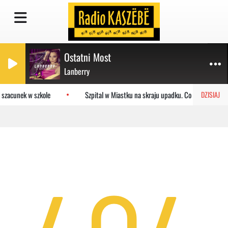
Ostatni Most
Lanberry
 szacunek w szkole
Szpital w Miastku na skraju upadku. Co czeka placó
DZISIAJ