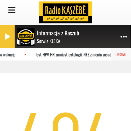
Informacje z Kaszub
Serwis KLEKA
w wakacje
Test HPV HR zamiast cytologii. NFZ zmienia zasady badań
DZISIAJ