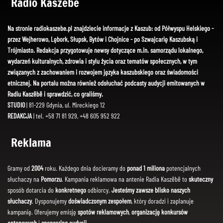
Radio Kaszëbë
Na stronie radiokaszebe.pl znajdziecie informacje z Kaszub: od Półwyspu Helskiego -
przez Wejherowo, Lębork, Słupsk, Bytów i Chojnice - po Szwajcarię Kaszubską i
Trójmiasto. Redakcja przygotowuje newsy dotyczące m.in. samorządu lokalnego,
wydarzeń kulturalnych, zdrowia i stylu życia oraz tematów społecznych, w tym
związanych z zachowaniem i rozwojem języka kaszubskiego oraz świadomości
etnicznej. Na portalu można również odsłuchać podcasty audycji emitowanych w
Radiu Kaszëbë i sprawdzić, co graliśmy.
STUDIO
| 81-229 Gdynia, ul. Mireckiego 12
REDAKCJA
| tel. +58 71 81 929, +48 605 952 922
Reklama
Gramy od
2004
roku. Każdego dnia docieramy do
ponad 1 miliona
potencjalnych
słuchaczy na
Pomorzu
. Kampania reklamowa na antenie Radia Kaszëbë to
skuteczny
sposób dotarcia do
konkretnego
odbiorcy.
Jesteśmy zawsze blisko naszych
słuchaczy
. Dysponujemy
doświadczonym zespołem
, który doradzi i zaplanuje
kampanię. Oferujemy emisję
spotów reklamowych
,
organizację konkursów
antenowych
i
sponsoring audycji
.