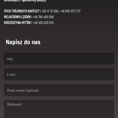
PUCK-TRÓJMIASTO-KARTUZY
| +58 71 72 995, +48 605 637 277
WEJHEROWO-LĘBORK
| +48 784 480 588
KOŚCIERZYNA-BYTÓW
| +48 505 029 974
Napisz do nas
(First name is required )
(Email is required. )