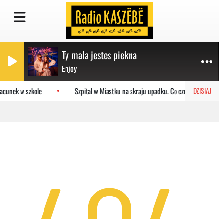
Ty mala jestes piekna
Enjoy
acunek w szkole
Szpital w Miastku na skraju upadku. Co czeka placówkę?
DZISIAJ