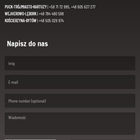
PUCK-TRÓJMIASTO-KARTUZY
| +58 71 72 995, +48 605 637 277
WEJHEROWO-LĘBORK
| +48 784 480 588
KOŚCIERZYNA-BYTÓW
| +48 505 029 974
Napisz do nas
(First name is required )
(Email is required. )
(Message is required. )