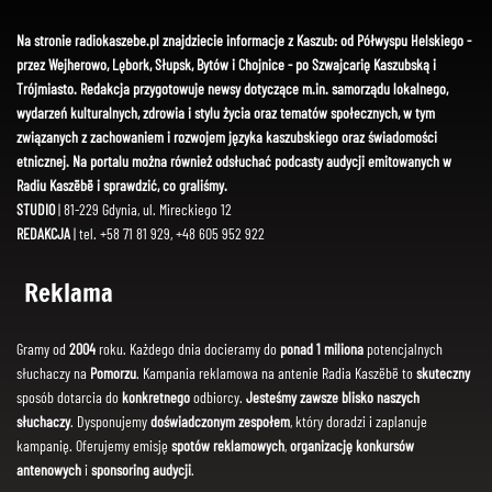
Na stronie radiokaszebe.pl znajdziecie informacje z Kaszub: od Półwyspu Helskiego -
przez Wejherowo, Lębork, Słupsk, Bytów i Chojnice - po Szwajcarię Kaszubską i
Trójmiasto. Redakcja przygotowuje newsy dotyczące m.in. samorządu lokalnego,
wydarzeń kulturalnych, zdrowia i stylu życia oraz tematów społecznych, w tym
związanych z zachowaniem i rozwojem języka kaszubskiego oraz świadomości
etnicznej. Na portalu można również odsłuchać podcasty audycji emitowanych w
Radiu Kaszëbë i sprawdzić, co graliśmy.
STUDIO
| 81-229 Gdynia, ul. Mireckiego 12
REDAKCJA
| tel. +58 71 81 929, +48 605 952 922
Reklama
Gramy od
2004
roku. Każdego dnia docieramy do
ponad 1 miliona
potencjalnych
słuchaczy na
Pomorzu
. Kampania reklamowa na antenie Radia Kaszëbë to
skuteczny
sposób dotarcia do
konkretnego
odbiorcy.
Jesteśmy zawsze blisko naszych
słuchaczy
. Dysponujemy
doświadczonym zespołem
, który doradzi i zaplanuje
kampanię. Oferujemy emisję
spotów reklamowych
,
organizację konkursów
antenowych
i
sponsoring audycji
.