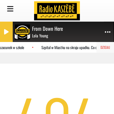
From Down Here
Lola Young
szacunek w szkole
Szpital w Miastku na skraju upadku. Co czeka placów
DZISIAJ