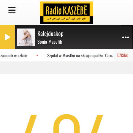
Kalejdoskop
Sonia Maselik
zacunek w szkole
Szpital w Miastku na skraju upadku. Co czeka placówk
DZISIAJ