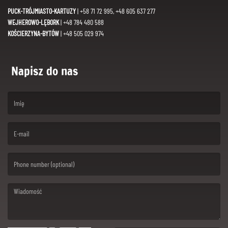
PUCK-TRÓJMIASTO-KARTUZY
| +58 71 72 995, +48 605 637 277
WEJHEROWO-LĘBORK
| +48 784 480 588
KOŚCIERZYNA-BYTÓW
| +48 505 029 974
Napisz do nas
(First name is required )
(Email is required. )
(Message is required. )