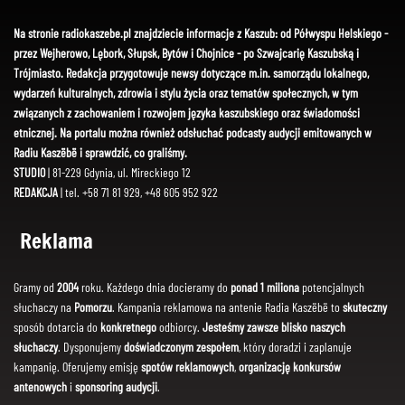
Na stronie radiokaszebe.pl znajdziecie informacje z Kaszub: od Półwyspu Helskiego -
przez Wejherowo, Lębork, Słupsk, Bytów i Chojnice - po Szwajcarię Kaszubską i
Trójmiasto. Redakcja przygotowuje newsy dotyczące m.in. samorządu lokalnego,
wydarzeń kulturalnych, zdrowia i stylu życia oraz tematów społecznych, w tym
związanych z zachowaniem i rozwojem języka kaszubskiego oraz świadomości
etnicznej. Na portalu można również odsłuchać podcasty audycji emitowanych w
Radiu Kaszëbë i sprawdzić, co graliśmy.
STUDIO
| 81-229 Gdynia, ul. Mireckiego 12
REDAKCJA
| tel. +58 71 81 929, +48 605 952 922
Reklama
Gramy od
2004
roku. Każdego dnia docieramy do
ponad 1 miliona
potencjalnych
słuchaczy na
Pomorzu
. Kampania reklamowa na antenie Radia Kaszëbë to
skuteczny
sposób dotarcia do
konkretnego
odbiorcy.
Jesteśmy zawsze blisko naszych
słuchaczy
. Dysponujemy
doświadczonym zespołem
, który doradzi i zaplanuje
kampanię. Oferujemy emisję
spotów reklamowych
,
organizację konkursów
antenowych
i
sponsoring audycji
.