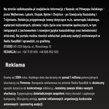
Na stronie radiokaszebe.pl znajdziecie informacje z Kaszub: od Półwyspu Helskiego -
przez Wejherowo, Lębork, Słupsk, Bytów i Chojnice - po Szwajcarię Kaszubską i
Trójmiasto. Redakcja przygotowuje newsy dotyczące m.in. samorządu lokalnego,
wydarzeń kulturalnych, zdrowia i stylu życia oraz tematów społecznych, w tym
związanych z zachowaniem i rozwojem języka kaszubskiego oraz świadomości
etnicznej. Na portalu można również odsłuchać podcasty audycji emitowanych w
Radiu Kaszëbë i sprawdzić, co graliśmy.
STUDIO
| 81-229 Gdynia, ul. Mireckiego 12
REDAKCJA
| tel. +58 71 81 929, +48 605 952 922
Reklama
Gramy od
2004
roku. Każdego dnia docieramy do
ponad 1 miliona
potencjalnych
słuchaczy na
Pomorzu
. Kampania reklamowa na antenie Radia Kaszëbë to
skuteczny
sposób dotarcia do
konkretnego
odbiorcy.
Jesteśmy zawsze blisko naszych
słuchaczy
. Dysponujemy
doświadczonym zespołem
, który doradzi i zaplanuje
kampanię. Oferujemy emisję
spotów reklamowych
,
organizację konkursów
antenowych
i
sponsoring audycji
.