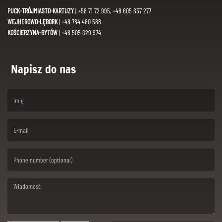
PUCK-TRÓJMIASTO-KARTUZY
| +58 71 72 995, +48 605 637 277
WEJHEROWO-LĘBORK
| +48 784 480 588
KOŚCIERZYNA-BYTÓW
| +48 505 029 974
Napisz do nas
(First name is required )
(Email is required. )
(Message is required. )