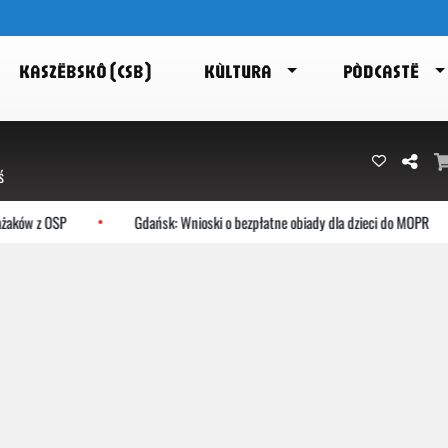
KASZËBSKÔ (CSB)
KÙLTURA
PÒDCASTË
ś
żaków z OSP
Gdańsk: Wnioski o bezpłatne obiady dla dzieci do MOPR