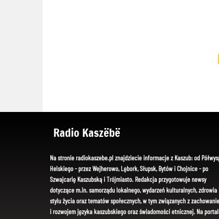
Radio Kaszëbë
Na stronie radiokaszebe.pl znajdziecie informacje z Kaszub: od Półwys
Helskiego - przez Wejherowo, Lębork, Słupsk, Bytów i Chojnice - po
Szwajcarię Kaszubską i Trójmiasto. Redakcja przygotowuje newsy
dotyczące m.in. samorządu lokalnego, wydarzeń kulturalnych, zdrowia 
stylu życia oraz tematów społecznych, w tym związanych z zachowani
i rozwojem języka kaszubskiego oraz świadomości etnicznej. Na portal