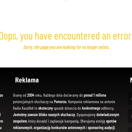
Oops, you have encountered an error
Sorry, the page you are looking for no longer exists.
Reklama
pu
Gramy od
2004
roku. Każdego dnia docieramy do
ponad 1 miliona
potencjalnych słuchaczy na
Pomorzu
. Kampania reklamowa na antenie
(Fi
Radia Kaszëbë to
skuteczny
sposób dotarcia do
konkretnego
odbiorcy.
i
Jesteśmy zawsze blisko naszych słuchaczy
. Dysponujemy
doświadczonym
em
zespołem
, który doradzi i zaplanuje kampanię. Oferujemy emisję
spotów
(Em
u
reklamowych
,
organizację konkursów antenowych
i
sponsoring audycji
.