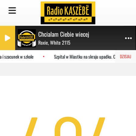
Chcialam Ciebie wiecej
Roxie, White 2115
 i szacunek w szkole
Szpital w Miastku na skraju upadku. Co czeka pla
DZISIAJ