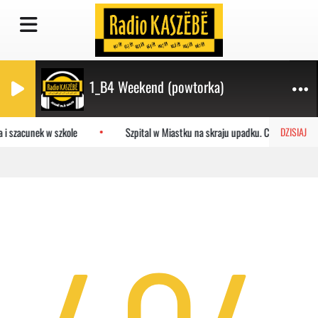
1_B4 Weekend (powtorka)
 i szacunek w szkole
Szpital w Miastku na skraju upadku. Co czeka plac
DZISIAJ