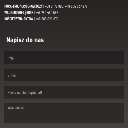
PUCK-TRÓJMIASTO-KARTUZY
| +58 71 72 995, +48 605 637 277
WEJHEROWO-LĘBORK
| +48 784 480 588
KOŚCIERZYNA-BYTÓW
| +48 505 029 974
Napisz do nas
(First name is required )
(Email is required. )
(Message is required. )