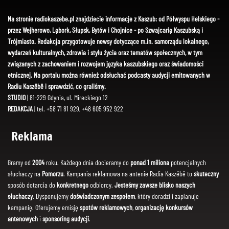
Na stronie radiokaszebe.pl znajdziecie informacje z Kaszub: od Półwyspu Helskiego -
przez Wejherowo, Lębork, Słupsk, Bytów i Chojnice - po Szwajcarię Kaszubską i
Trójmiasto. Redakcja przygotowuje newsy dotyczące m.in. samorządu lokalnego,
wydarzeń kulturalnych, zdrowia i stylu życia oraz tematów społecznych, w tym
związanych z zachowaniem i rozwojem języka kaszubskiego oraz świadomości
etnicznej. Na portalu można również odsłuchać podcasty audycji emitowanych w
Radiu Kaszëbë i sprawdzić, co graliśmy.
STUDIO
| 81-229 Gdynia, ul. Mireckiego 12
REDAKCJA
| tel. +58 71 81 929, +48 605 952 922
Reklama
Gramy od
2004
roku. Każdego dnia docieramy do
ponad 1 miliona
potencjalnych
słuchaczy na
Pomorzu
. Kampania reklamowa na antenie Radia Kaszëbë to
skuteczny
sposób dotarcia do
konkretnego
odbiorcy.
Jesteśmy zawsze blisko naszych
słuchaczy
. Dysponujemy
doświadczonym zespołem
, który doradzi i zaplanuje
kampanię. Oferujemy emisję
spotów reklamowych
,
organizację konkursów
antenowych
i
sponsoring audycji
.