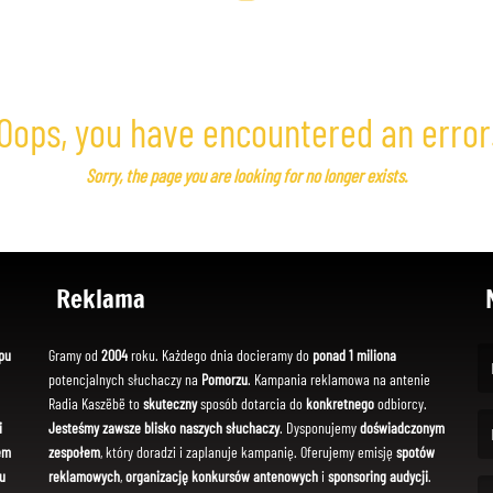
Oops, you have encountered an error
Sorry, the page you are looking for no longer exists.
Reklama
pu
Gramy od
2004
roku. Każdego dnia docieramy do
ponad 1 miliona
potencjalnych słuchaczy na
Pomorzu
. Kampania reklamowa na antenie
(Fi
Radia Kaszëbë to
skuteczny
sposób dotarcia do
konkretnego
odbiorcy.
i
Jesteśmy zawsze blisko naszych słuchaczy
. Dysponujemy
doświadczonym
em
zespołem
, który doradzi i zaplanuje kampanię. Oferujemy emisję
spotów
(Em
u
reklamowych
,
organizację konkursów antenowych
i
sponsoring audycji
.