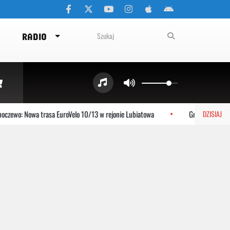
RADIO
zewo: Nowa trasa EuroVelo 10/13 w rejonie Lubiatowa
Gniewino: Stolem
DZISIAJ