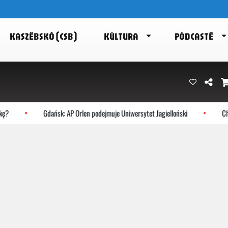
KASZËBSKÔ (CSB)
KÙLTURA
PÒDCASTË
?
Gdańsk: AP Orlen podejmuje Uniwersytet Jagielloński
Choc