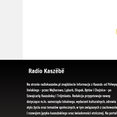
Radio Kaszëbë
Na stronie radiokaszebe.pl znajdziecie informacje z Kaszub: od Półwys
Helskiego - przez Wejherowo, Lębork, Słupsk, Bytów i Chojnice - po
Szwajcarię Kaszubską i Trójmiasto. Redakcja przygotowuje newsy
dotyczące m.in. samorządu lokalnego, wydarzeń kulturalnych, zdrowia 
stylu życia oraz tematów społecznych, w tym związanych z zachowani
i rozwojem języka kaszubskiego oraz świadomości etnicznej. Na portal