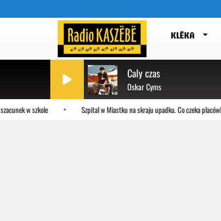
KLËKA
Caly czas
Oskar Cyms
zacunek w szkole
Szpital w Miastku na skraju upadku. Co czeka placówkę