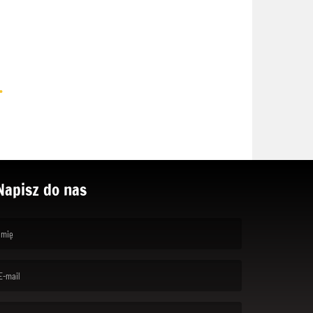
.
Napisz do nas
rst name is required )
ail is required. )