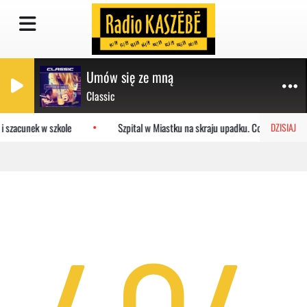
Umów się ze mną
Classic
i szacunek w szkole
Szpital w Miastku na skraju upadku. Co czeka placó
DZISIAJ