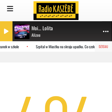
Moi... Lolita
Alizee
cunek w szkole
Szpital w Miastku na skraju upadku. Co czeka placówkę?
DZISIAJ