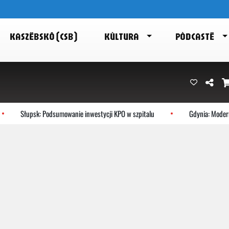
KASZËBSKÔ (CSB)
KÙLTURA
PÒDCASTË
Słupsk: Podsumowanie inwestycji KPO w szpitalu
Gdynia: Moderni