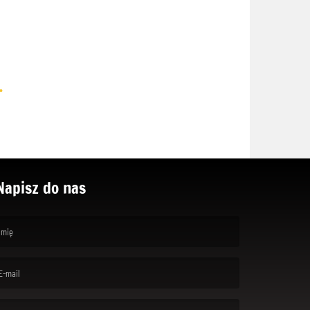
.
Napisz do nas
rst name is required )
ail is required. )