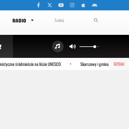
RADIO
styczne śródmieście na liście UNESCO
Skarszewy i gmina Tczew dołącza
DZISIAJ