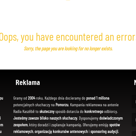
Oops, you have encountered an error
Sorry, the page you are looking for no longer exists.
Reklama
pu
Gramy od
2004
roku. Każdego dnia docieramy do
ponad 1 miliona
potencjalnych słuchaczy na
Pomorzu
. Kampania reklamowa na antenie
(Fi
Radia Kaszëbë to
skuteczny
sposób dotarcia do
konkretnego
odbiorcy.
i
Jesteśmy zawsze blisko naszych słuchaczy
. Dysponujemy
doświadczonym
em
zespołem
, który doradzi i zaplanuje kampanię. Oferujemy emisję
spotów
(Em
u
reklamowych
,
organizację konkursów antenowych
i
sponsoring audycji
.