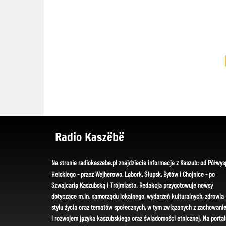
Radio Kaszëbë
Na stronie radiokaszebe.pl znajdziecie informacje z Kaszub: od Półwys
Helskiego - przez Wejherowo, Lębork, Słupsk, Bytów i Chojnice - po
Szwajcarię Kaszubską i Trójmiasto. Redakcja przygotowuje newsy
dotyczące m.in. samorządu lokalnego, wydarzeń kulturalnych, zdrowia 
stylu życia oraz tematów społecznych, w tym związanych z zachowani
i rozwojem języka kaszubskiego oraz świadomości etnicznej. Na portal