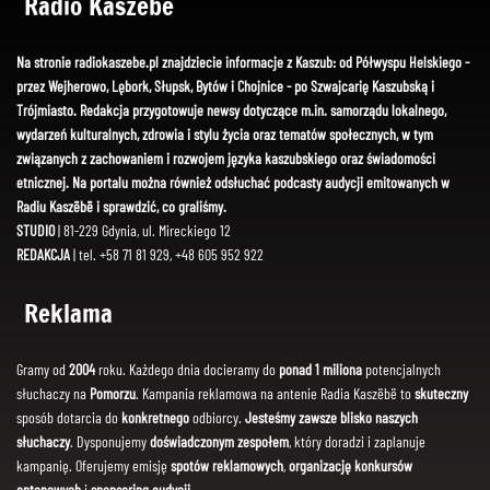
Radio Kaszëbë
Na stronie radiokaszebe.pl znajdziecie informacje z Kaszub: od Półwyspu Helskiego -
przez Wejherowo, Lębork, Słupsk, Bytów i Chojnice - po Szwajcarię Kaszubską i
Trójmiasto. Redakcja przygotowuje newsy dotyczące m.in. samorządu lokalnego,
wydarzeń kulturalnych, zdrowia i stylu życia oraz tematów społecznych, w tym
związanych z zachowaniem i rozwojem języka kaszubskiego oraz świadomości
etnicznej. Na portalu można również odsłuchać podcasty audycji emitowanych w
Radiu Kaszëbë i sprawdzić, co graliśmy.
STUDIO
| 81-229 Gdynia, ul. Mireckiego 12
REDAKCJA
| tel. +58 71 81 929, +48 605 952 922
Reklama
Gramy od
2004
roku. Każdego dnia docieramy do
ponad 1 miliona
potencjalnych
słuchaczy na
Pomorzu
. Kampania reklamowa na antenie Radia Kaszëbë to
skuteczny
sposób dotarcia do
konkretnego
odbiorcy.
Jesteśmy zawsze blisko naszych
słuchaczy
. Dysponujemy
doświadczonym zespołem
, który doradzi i zaplanuje
kampanię. Oferujemy emisję
spotów reklamowych
,
organizację konkursów
antenowych
i
sponsoring audycji
.