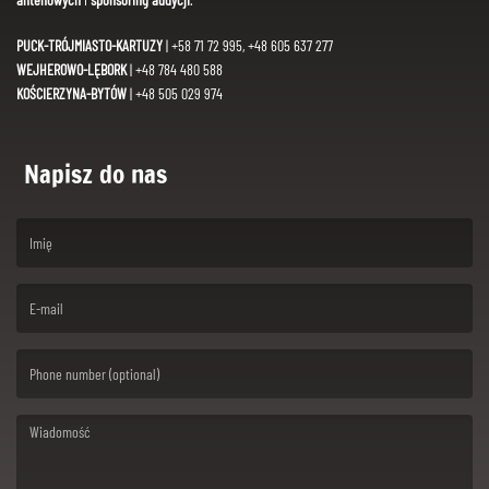
PUCK-TRÓJMIASTO-KARTUZY
| +58 71 72 995, +48 605 637 277
WEJHEROWO-LĘBORK
| +48 784 480 588
KOŚCIERZYNA-BYTÓW
| +48 505 029 974
Napisz do nas
(First name is required )
(Email is required. )