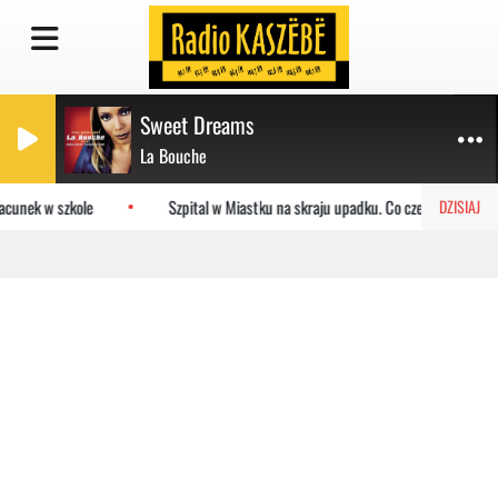
Sweet Dreams
La Bouche
cunek w szkole
Szpital w Miastku na skraju upadku. Co czeka placówkę?
DZISIAJ