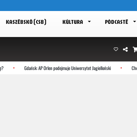
KASZËBSKÔ (CSB)
KÙLTURA
PÒDCASTË
Gdańsk: AP Orlen podejmuje Uniwersytet Jagielloński
Chocz