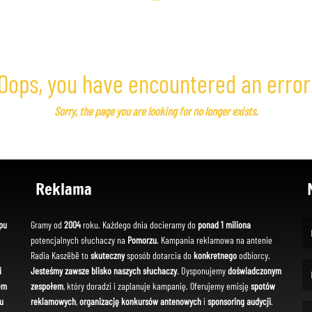
Oops, you have encountered an error
Sorry, the page you are looking for no longer exists.
Reklama
pu
Gramy od
2004
roku. Każdego dnia docieramy do
ponad 1 miliona
potencjalnych słuchaczy na
Pomorzu
. Kampania reklamowa na antenie
(Fi
Radia Kaszëbë to
skuteczny
sposób dotarcia do
konkretnego
odbiorcy.
i
Jesteśmy zawsze blisko naszych słuchaczy
. Dysponujemy
doświadczonym
em
zespołem
, który doradzi i zaplanuje kampanię. Oferujemy emisję
spotów
(Em
u
reklamowych
,
organizację konkursów antenowych
i
sponsoring audycji
.