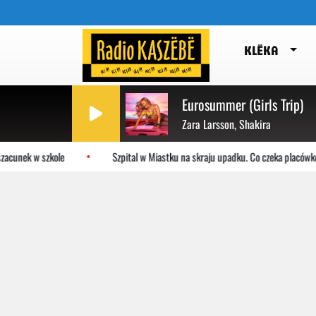
KLËKA
Eurosummer (Girls Trip)
Zara Larsson, Shakira
acunek w szkole
Szpital w Miastku na skraju upadku. Co czeka placówkę?