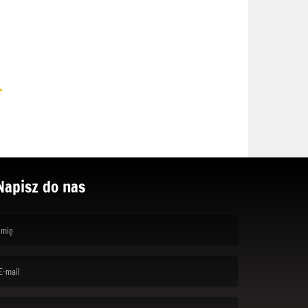
.
Napisz do nas
rst name is required )
ail is required. )