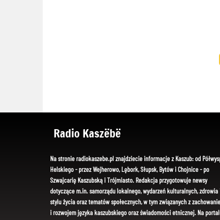
Radio Kaszëbë
Na stronie radiokaszebe.pl znajdziecie informacje z Kaszub: od Półwys
Helskiego - przez Wejherowo, Lębork, Słupsk, Bytów i Chojnice - po
Szwajcarię Kaszubską i Trójmiasto. Redakcja przygotowuje newsy
dotyczące m.in. samorządu lokalnego, wydarzeń kulturalnych, zdrowia 
stylu życia oraz tematów społecznych, w tym związanych z zachowani
i rozwojem języka kaszubskiego oraz świadomości etnicznej. Na portal