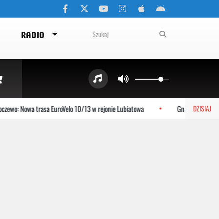
RADIO
ewo: Nowa trasa EuroVelo 10/13 w rejonie Lubiatowa
Gniewino: Stolem 
DZISIAJ