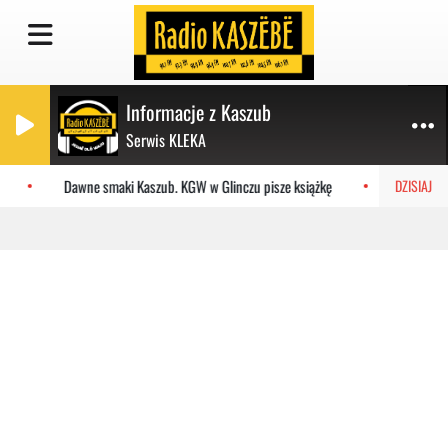
Informacje z Kaszub
Serwis KLEKA
Dawne smaki Kaszub. KGW w Glinczu pisze książkę
I liga: re
DZISIAJ