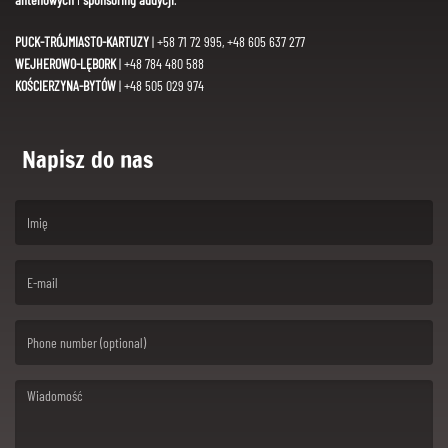
PUCK-TRÓJMIASTO-KARTUZY
| +58 71 72 995, +48 605 637 277
WEJHEROWO-LĘBORK
| +48 784 480 588
KOŚCIERZYNA-BYTÓW
| +48 505 029 974
Napisz do nas
(First name is required )
(Email is required. )