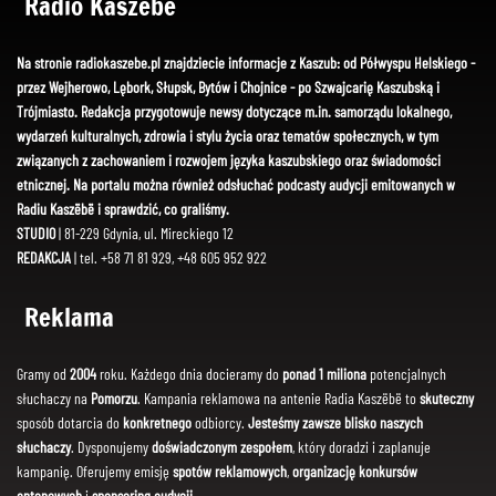
Radio Kaszëbë
Na stronie radiokaszebe.pl znajdziecie informacje z Kaszub: od Półwyspu Helskiego -
przez Wejherowo, Lębork, Słupsk, Bytów i Chojnice - po Szwajcarię Kaszubską i
Trójmiasto. Redakcja przygotowuje newsy dotyczące m.in. samorządu lokalnego,
wydarzeń kulturalnych, zdrowia i stylu życia oraz tematów społecznych, w tym
związanych z zachowaniem i rozwojem języka kaszubskiego oraz świadomości
etnicznej. Na portalu można również odsłuchać podcasty audycji emitowanych w
Radiu Kaszëbë i sprawdzić, co graliśmy.
STUDIO
| 81-229 Gdynia, ul. Mireckiego 12
REDAKCJA
| tel. +58 71 81 929, +48 605 952 922
Reklama
Gramy od
2004
roku. Każdego dnia docieramy do
ponad 1 miliona
potencjalnych
słuchaczy na
Pomorzu
. Kampania reklamowa na antenie Radia Kaszëbë to
skuteczny
sposób dotarcia do
konkretnego
odbiorcy.
Jesteśmy zawsze blisko naszych
słuchaczy
. Dysponujemy
doświadczonym zespołem
, który doradzi i zaplanuje
kampanię. Oferujemy emisję
spotów reklamowych
,
organizację konkursów
antenowych
i
sponsoring audycji
.