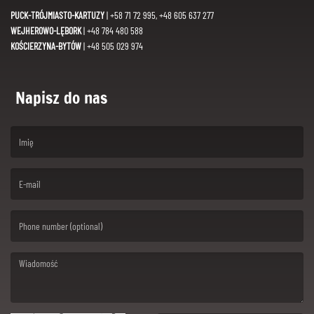
PUCK-TRÓJMIASTO-KARTUZY
| +58 71 72 995, +48 605 637 277
WEJHEROWO-LĘBORK
| +48 784 480 588
KOŚCIERZYNA-BYTÓW
| +48 505 029 974
Napisz do nas
(First name is required )
(Email is required. )
(Message is required. )