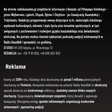
Na stronie radiokaszebe.pl znajdziecie informacje z Kaszub: od Półwyspu Helskiego -
przez Wejherowo, Lębork, Słupsk, Bytów i Chojnice - po Szwajcarię Kaszubską i
Trójmiasto. Redakcja przygotowuje newsy dotyczące m.in. samorządu lokalnego,
wydarzeń kulturalnych, zdrowia i stylu życia oraz tematów społecznych, w tym
związanych z zachowaniem i rozwojem języka kaszubskiego oraz świadomości
etnicznej. Na portalu można również odsłuchać podcasty audycji emitowanych w
Radiu Kaszëbë i sprawdzić, co graliśmy.
STUDIO
| 81-229 Gdynia, ul. Mireckiego 12
REDAKCJA
| tel. +58 71 81 929, +48 605 952 922
Reklama
Gramy od
2004
roku. Każdego dnia docieramy do
ponad 1 miliona
potencjalnych
słuchaczy na
Pomorzu
. Kampania reklamowa na antenie Radia Kaszëbë to
skuteczny
sposób dotarcia do
konkretnego
odbiorcy.
Jesteśmy zawsze blisko naszych
słuchaczy
. Dysponujemy
doświadczonym zespołem
, który doradzi i zaplanuje
kampanię. Oferujemy emisję
spotów reklamowych
,
organizację konkursów
antenowych
i
sponsoring audycji
.