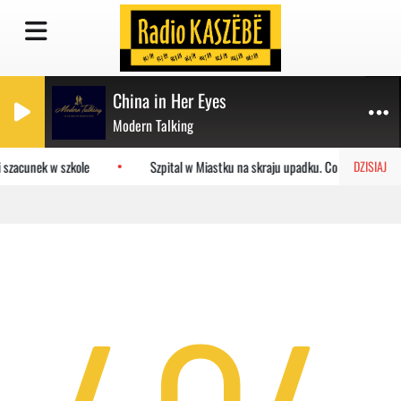
China in Her Eyes
Modern Talking
 szacunek w szkole
Szpital w Miastku na skraju upadku. Co czeka placó
DZISIAJ