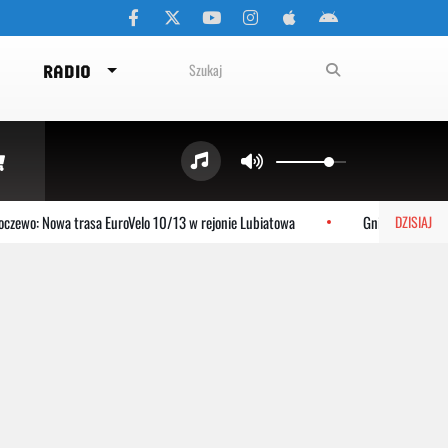
RADIO
zewo: Nowa trasa EuroVelo 10/13 w rejonie Lubiatowa
Gniewino: Stolem 
DZISIAJ