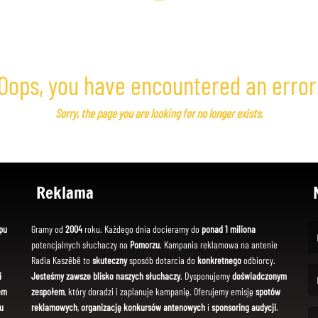
Oops, you have encountered an error
Sorry, the page you are looking for no longer exists.
Reklama
pu
Gramy od
2004
roku. Każdego dnia docieramy do
ponad 1 miliona
potencjalnych słuchaczy na
Pomorzu
. Kampania reklamowa na antenie
(Fi
Radia Kaszëbë to
skuteczny
sposób dotarcia do
konkretnego
odbiorcy.
i
Jesteśmy zawsze blisko naszych słuchaczy
. Dysponujemy
doświadczonym
em
zespołem
, który doradzi i zaplanuje kampanię. Oferujemy emisję
spotów
(Em
u
reklamowych
,
organizację konkursów antenowych
i
sponsoring audycji
.