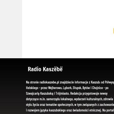
Radio Kaszëbë
Na stronie radiokaszebe.pl znajdziecie informacje z Kaszub: od Półwys
Helskiego - przez Wejherowo, Lębork, Słupsk, Bytów i Chojnice - po
Szwajcarię Kaszubską i Trójmiasto. Redakcja przygotowuje newsy
dotyczące m.in. samorządu lokalnego, wydarzeń kulturalnych, zdrowia 
stylu życia oraz tematów społecznych, w tym związanych z zachowani
i rozwojem języka kaszubskiego oraz świadomości etnicznej. Na portal