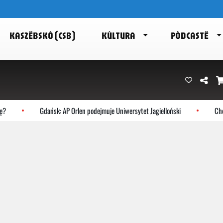
KASZËBSKÔ (CSB)
KÙLTURA
PÒDCASTË
?
Gdańsk: AP Orlen podejmuje Uniwersytet Jagielloński
Choc