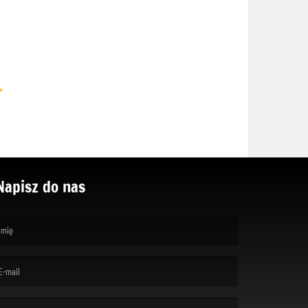
.
Napisz do nas
rst name is required )
ail is required. )