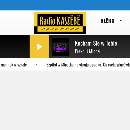
KLËKA
Kocham Sie w Tobie
Piekni i Mlodzi
acunek w szkole
Szpital w Miastku na skraju upadku. Co czeka placówkę