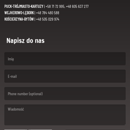
PUCK-TRÓJMIASTO-KARTUZY
| +58 71 72 995, +48 605 637 277
WEJHEROWO-LĘBORK
| +48 784 480 588
KOŚCIERZYNA-BYTÓW
| +48 505 029 974
Napisz do nas
(First name is required )
(Email is required. )
(Message is required. )