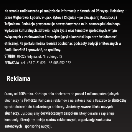
Na stronie radiokaszebe.pl znajdziecie informacje z Kaszub: od Półwyspu Helskiego -
przez Wejherowo, Lębork, Słupsk, Bytów i Chojnice - po Szwajcarię Kaszubską i
Trójmiasto. Redakcja przygotowuje newsy dotyczące m.in. samorządu lokalnego,
wydarzeń kulturalnych, zdrowia i stylu życia oraz tematów społecznych, w tym
związanych z zachowaniem i rozwojem języka kaszubskiego oraz świadomości
etnicznej. Na portalu można również odsłuchać podcasty audycji emitowanych w
Radiu Kaszëbë i sprawdzić, co graliśmy.
STUDIO
| 81-229 Gdynia, ul. Mireckiego 12
REDAKCJA
| tel. +58 71 81 929, +48 605 952 922
Reklama
Gramy od
2004
roku. Każdego dnia docieramy do
ponad 1 miliona
potencjalnych
słuchaczy na
Pomorzu
. Kampania reklamowa na antenie Radia Kaszëbë to
skuteczny
sposób dotarcia do
konkretnego
odbiorcy.
Jesteśmy zawsze blisko naszych
słuchaczy
. Dysponujemy
doświadczonym zespołem
, który doradzi i zaplanuje
kampanię. Oferujemy emisję
spotów reklamowych
,
organizację konkursów
antenowych
i
sponsoring audycji
.