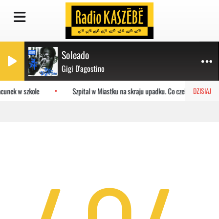
Soleado
Gigi D'agostino
cunek w szkole
Szpital w Miastku na skraju upadku. Co czeka placówkę?
DZISIAJ