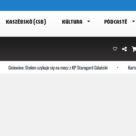
KASZËBSKÔ (CSB)
KÙLTURA
PÒDCASTË
Gniewino: Stolem szykuje się na mecz z KP Starogard Gdański
Kartuz