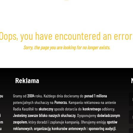
Oops, you have encountered an error
Sorry, the page you are looking for no longer exists.
Reklama
pu
Gramy od
2004
roku. Każdego dnia docieramy do
ponad 1 miliona
potencjalnych słuchaczy na
Pomorzu
. Kampania reklamowa na antenie
(Fi
Radia Kaszëbë to
skuteczny
sposób dotarcia do
konkretnego
odbiorcy.
i
Jesteśmy zawsze blisko naszych słuchaczy
. Dysponujemy
doświadczonym
em
zespołem
, który doradzi i zaplanuje kampanię. Oferujemy emisję
spotów
(Em
u
reklamowych
,
organizację konkursów antenowych
i
sponsoring audycji
.