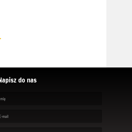
.
Napisz do nas
rst name is required )
ail is required. )