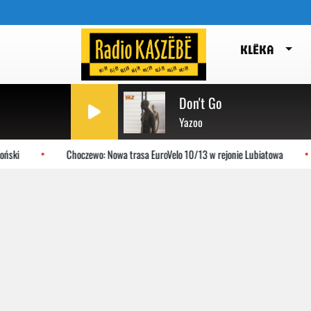
KLËKA
Don't Go
Yazoo
ski
Choczewo: Nowa trasa EuroVelo 10/13 w rejonie Lubiatowa