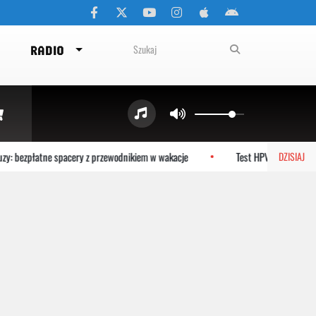
RADIO
y: bezpłatne spacery z przewodnikiem w wakacje
Test HPV HR zamiast cy
DZISIAJ