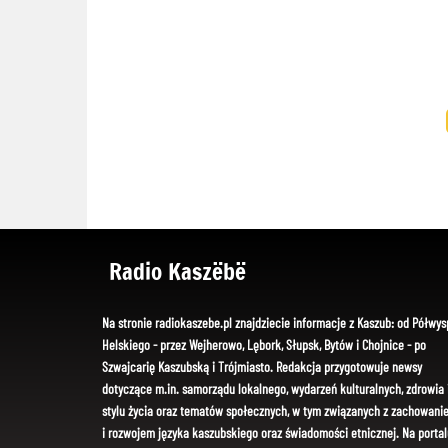
Radio Kaszëbë
Na stronie radiokaszebe.pl znajdziecie informacje z Kaszub: od Półwys
Helskiego - przez Wejherowo, Lębork, Słupsk, Bytów i Chojnice - po
Szwajcarię Kaszubską i Trójmiasto. Redakcja przygotowuje newsy
dotyczące m.in. samorządu lokalnego, wydarzeń kulturalnych, zdrowia 
stylu życia oraz tematów społecznych, w tym związanych z zachowani
i rozwojem języka kaszubskiego oraz świadomości etnicznej. Na portal