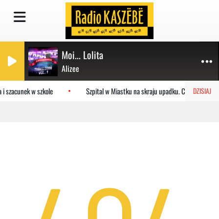
Moi... Lolita
Alizee
 i szacunek w szkole
Szpital w Miastku na skraju upadku. Co czeka plac
DZISIAJ