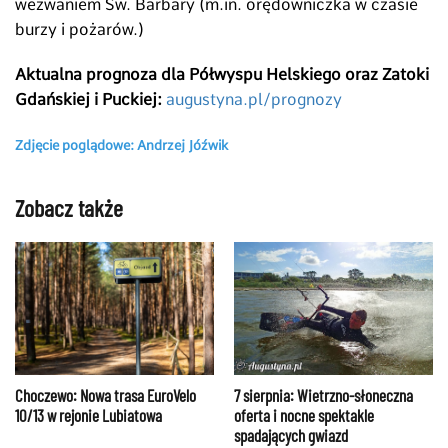
wezwaniem Św. Barbary (m.in. orędowniczka w czasie
burzy i pożarów.)
Aktualna prognoza dla Półwyspu Helskiego oraz Zatoki
Gdańskiej i Puckiej:
augustyna.pl/prognozy
Zdjęcie poglądowe: Andrzej Jóźwik
Zobacz także
Choczewo: Nowa trasa EuroVelo
7 sierpnia: Wietrzno-słoneczna
10/13 w rejonie Lubiatowa
oferta i nocne spektakle
spadających gwiazd