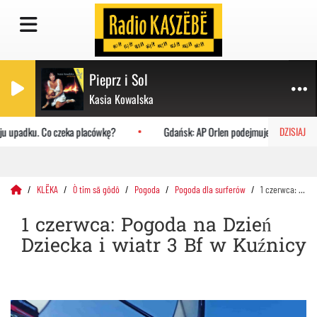
Pieprz i Sol
Kasia Kowalska
u upadku. Co czeka placówkę?
Gdańsk: AP Orlen podejmuje Uniwersytet J
DZISIAJ
KLËKA
Ò tim sã gôdô
Pogoda
Pogoda dla surferów
1 czerwca: Pogoda na Dzień Dziecka i wiatr 3 Bf w Kuźnicy
1 czerwca: Pogoda na Dzień
Dziecka i wiatr 3 Bf w Kuźnicy