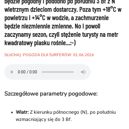
będzie pogodny i podobno po południu 3 Bf z N
wietrznym dzieciom dostarczy. Poza tym
+18°C w
powietrzu i +14°C w wodzie, a zachmurzenie
będzie niezmiennie zmienne.
No i powoli
zaczynamy sezon, czyli stężenie turysty na metr
kwadratowy piasku rośnie...:-)
SŁUCHAJ: POGODA DLA SURFERÓW: 01.06.2026
Szczegółowe parametry pogodowe:
Wiatr:
Z kierunku północnego (N), po południu
wzmacniający się do 3 Bf.