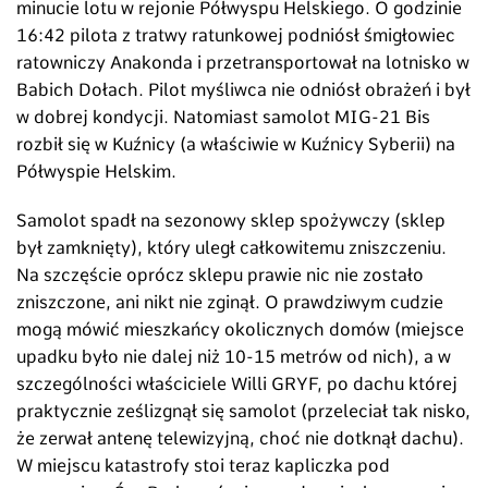
minucie lotu w rejonie Półwyspu Helskiego. O godzinie
16:42 pilota z tratwy ratunkowej podniósł śmigłowiec
ratowniczy Anakonda i przetransportował na lotnisko w
Babich Dołach. Pilot myśliwca nie odniósł obrażeń i był
w dobrej kondycji. Natomiast samolot MIG-21 Bis
rozbił się w Kuźnicy (a właściwie w Kuźnicy Syberii) na
Półwyspie Helskim.
Samolot spadł na sezonowy sklep spożywczy (sklep
był zamknięty), który uległ całkowitemu zniszczeniu.
Na szczęście oprócz sklepu prawie nic nie zostało
zniszczone, ani nikt nie zginął. O prawdziwym cudzie
mogą mówić mieszkańcy okolicznych domów (miejsce
upadku było nie dalej niż 10-15 metrów od nich), a w
szczególności właściciele Willi GRYF, po dachu której
praktycznie ześlizgnął się samolot (przeleciał tak nisko,
że zerwał antenę telewizyjną, choć nie dotknął dachu).
W miejscu katastrofy stoi teraz kapliczka pod