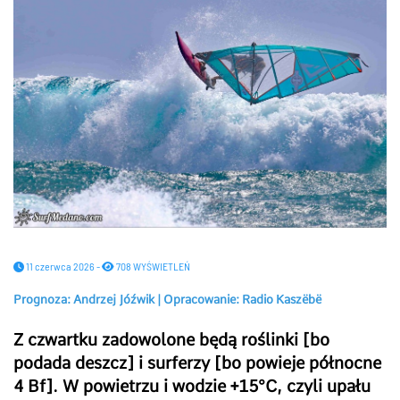
11 czerwca 2026 -
708 WYŚWIETLEŃ
Prognoza: Andrzej Jóźwik | Opracowanie: Radio Kaszëbë
Z czwartku zadowolone będą roślinki [bo
podada deszcz] i surferzy [bo powieje północne
4 Bf]. W powietrzu i wodzie +15°C, czyli upału