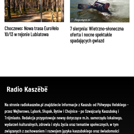
Choczewo: Nowa trasa EuroVelo
7 sierpnia: Wietrzno-słoneczna
10/13 w rejonie Lubiatowa
oferta i nocne spektakle
spadających gwiazd
Radio Kaszëbë
Na stronie radiokaszebe.pl znajdziecie informacje z Kaszub: od Półwyspu Helskiego -
przez Wejherowo, Lębork, Słupsk, Bytów i Chojnice - po Szwajcarię Kaszubską i
Trójmiasto. Redakcja przygotowuje newsy dotyczące m.in. samorządu lokalnego,
wydarzeń kulturalnych, zdrowia i stylu życia oraz tematów społecznych, w tym
związanych z zachowaniem i rozwojem języka kaszubskiego oraz świadomości