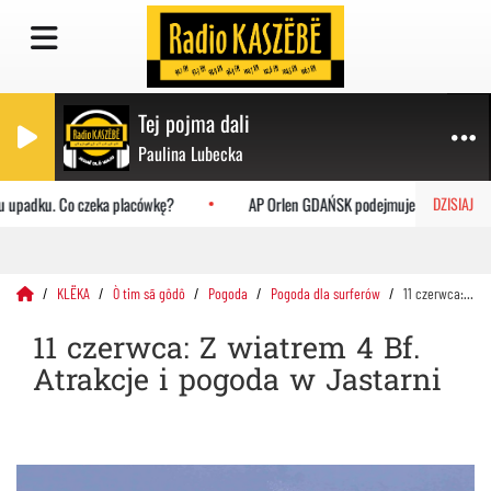
Tej pojma dali
Paulina Lubecka
 upadku. Co czeka placówkę?
AP Orlen GDAŃSK podejmuje Uniwersytet Jag
DZISIAJ
KLËKA
Ò tim sã gôdô
Pogoda
Pogoda dla surferów
11 czerwca: Z wiatrem 4 Bf. Atrakcje i pogoda w Jastarni
11 czerwca: Z wiatrem 4 Bf.
Atrakcje i pogoda w Jastarni