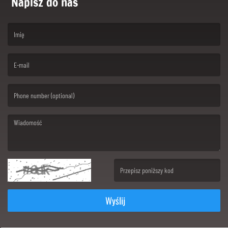
Napisz do nas
(First name is required )
(Email is required. )
(Message is required. )
(Invalid Captcha. )
Wyślij