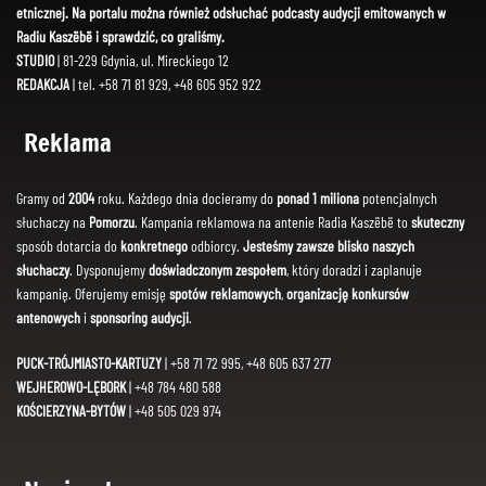
etnicznej. Na portalu można również odsłuchać podcasty audycji emitowanych w
Radiu Kaszëbë i sprawdzić, co graliśmy.
STUDIO
| 81-229 Gdynia, ul. Mireckiego 12
REDAKCJA
| tel. +58 71 81 929, +48 605 952 922
Reklama
Gramy od
2004
roku. Każdego dnia docieramy do
ponad 1 miliona
potencjalnych
słuchaczy na
Pomorzu
. Kampania reklamowa na antenie Radia Kaszëbë to
skuteczny
sposób dotarcia do
konkretnego
odbiorcy.
Jesteśmy zawsze blisko naszych
słuchaczy
. Dysponujemy
doświadczonym zespołem
, który doradzi i zaplanuje
kampanię. Oferujemy emisję
spotów reklamowych
,
organizację konkursów
antenowych
i
sponsoring audycji
.
PUCK-TRÓJMIASTO-KARTUZY
| +58 71 72 995, +48 605 637 277
WEJHEROWO-LĘBORK
| +48 784 480 588
KOŚCIERZYNA-BYTÓW
| +48 505 029 974