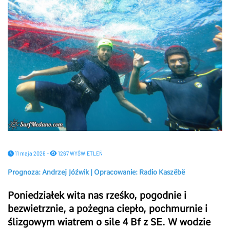
11 maja 2026 -
1267 WYŚWIETLEŃ
Prognoza: Andrzej Jóźwik | Opracowanie: Radio Kaszëbë
Poniedziałek wita nas rześko, pogodnie i
bezwietrznie, a pożegna ciepło, pochmurnie i
ślizgowym wiatrem o sile 4 Bf z SE. W wodzie