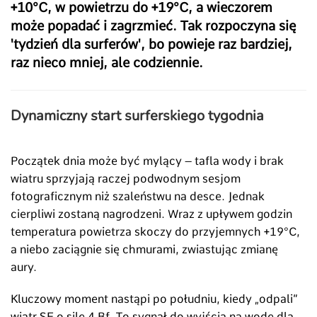
+10°C, w powietrzu do +19°C, a wieczorem
może popadać i zagrzmieć. Tak rozpoczyna się
'tydzień dla surferów', bo powieje raz bardziej,
raz nieco mniej, ale codziennie.
Dynamiczny start surferskiego tygodnia
Początek dnia może być mylący – tafla wody i brak
wiatru sprzyjają raczej podwodnym sesjom
fotograficznym niż szaleństwu na desce. Jednak
cierpliwi zostaną nagrodzeni. Wraz z upływem godzin
temperatura powietrza skoczy do przyjemnych +19
°C
,
a niebo zaciągnie się chmurami, zwiastując zmianę
aury.
Kluczowy moment nastąpi po południu, kiedy „odpali”
wiatr SE o sile 4 Bf. To sygnał do wyjścia na wodę dla