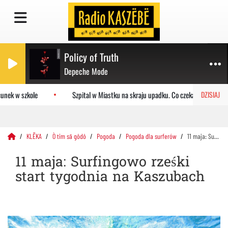
Policy of Truth
Depeche Mode
nek w szkole
Szpital w Miastku na skraju upadku. Co czeka placówkę?
DZISIAJ
KLËKA
Ò tim sã gôdô
Pogoda
Pogoda dla surferów
11 maja: Surfingowo rześki start tygodnia na Kaszubach
11 maja: Surfingowo rześki
start tygodnia na Kaszubach