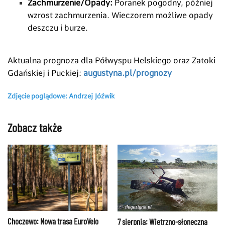
Zachmurzenie/Opady:
Poranek pogodny, później
wzrost zachmurzenia. Wieczorem możliwe opady
deszczu i burze.
Aktualna prognoza dla
Półwyspu Helskiego oraz Zatoki
Gdańskiej i Puckiej:
augustyna.pl/prognozy
Zdjęcie poglądowe: Andrzej Jóźwik
Zobacz także
Choczewo: Nowa trasa EuroVelo
7 sierpnia: Wietrzno-słoneczna