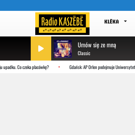
KLËKA
Umów się ze mną
Classic
ku. Co czeka placówkę?
Gdańsk: AP Orlen podejmuje Uniwersytet Jagiell