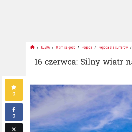
KLËKA
Ò tim sã gôdô
Pogoda
Pogoda dla surferów
16 czerwca: Silny wiatr 
0
0