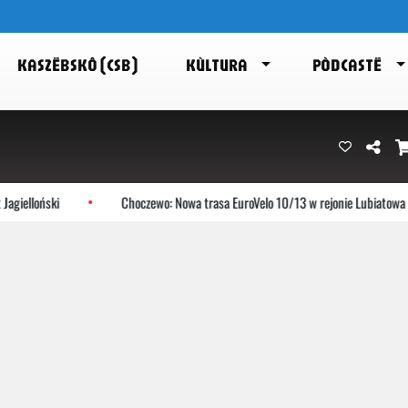
KASZËBSKÔ (CSB)
KÙLTURA
PÒDCASTË
oński
Choczewo: Nowa trasa EuroVelo 10/13 w rejonie Lubiatowa