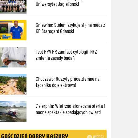
Uniwersytet Jagielloński
Gniewino: Stolem szykuje się na mecz z
KP Starogard Gdański
Test HPV HR zamiast cytologii. NFZ
zmienia zasady badań
Choczewo: Ruszyły prace ziemne na
łączniku do elektrowni
7 sierpnia: Wietrzno-słoneczna oferta i
nocne spektakle spadających gwiazd
GOŚĆ DZIEŃ DOBRY KASZUBY
WIĘCEJ