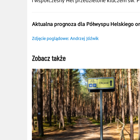
i współczesny Hel przedzielone kluczem św. P
Aktualna prognoza dla Półwyspu Helskiego ora
Zdjęcie poglądowe: Andrzej Jóźwik
Zobacz także