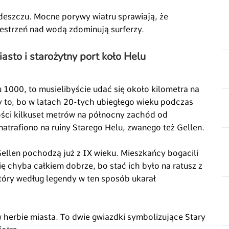
deszczu. Mocne porywy wiatru sprawiają, że
zestrzeń nad wodą zdominują surferzy.
asto i starożytny port koło Helu
u 1000, to musielibyście udać się około kilometra na
 to, bo w latach 20-tych ubiegłego wieku podczas
ści kilkuset metrów na północny zachód od
natrafiono na ruiny Starego Helu, zwanego też Gellen.
ellen pochodzą już z IX wieku. Mieszkańcy bogacili
się chyba całkiem dobrze, bo stać ich było na ratusz z
tóry według legendy w ten sposób ukarał
 w herbie miasta. To dwie gwiazdki symbolizujące Stary