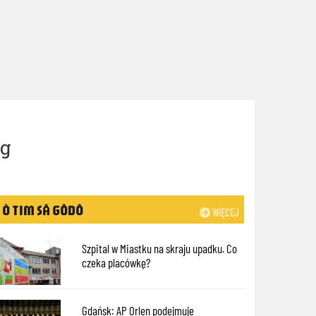
ng
Ò TIM SÃ GÔDÔ
WIĘCEJ
Szpital w Miastku na skraju upadku. Co
czeka placówkę?
Gdańsk: AP Orlen podejmuje