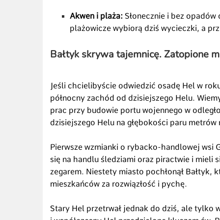
Akwen i plaża:
Słonecznie i bez opadów 
plażowicze wybiorą dziś wycieczki, a pr
Bałtyk skrywa tajemnicę. Zatopione mi
Jeśli chcielibyście odwiedzić osadę Hel w rok
północny zachód od dzisiejszego Helu. Wiemy
prac przy budowie portu wojennego w odległo
dzisiejszego Helu na głębokości paru metrów 
Pierwsze wzmianki o rybacko-handlowej wsi G
się na handlu śledziami oraz piractwie i mieli 
zegarem. Niestety miasto pochłonął Bałtyk, k
mieszkańców za rozwiązłość i pychę.
Stary Hel przetrwał jednak do dziś, ale tylko