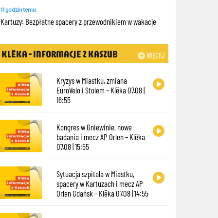
11 godzin temu
Kartuzy: Bezpłatne spacery z przewodnikiem w wakacje
KLËKA - INFORMACJE Z KASZUB
WIĘCEJ
Kryzys w Miastku, zmiana
EuroVelo i Stolem – Klëka 07.08 |
16:55
Kongres w Gniewinie, nowe
badania i mecz AP Orlen – Klëka
07.08 | 15:55
Sytuacja szpitala w Miastku,
spacery w Kartuzach i mecz AP
Orlen Gdańsk – Klëka 07.08 | 14:55