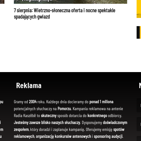
7 sierpnia: Wietrzno-słoneczna oferta i nocne spektakle
spadających gwiazd
Reklama
pu
Gramy od
2004
roku. Każdego dnia docieramy do
ponad 1 miliona
potencjalnych słuchaczy na
Pomorzu
. Kampania reklamowa na antenie
(Fi
Radia Kaszëbë to
skuteczny
sposób dotarcia do
konkretnego
odbiorcy.
i
Jesteśmy zawsze blisko naszych słuchaczy
. Dysponujemy
doświadczonym
em
zespołem
, który doradzi i zaplanuje kampanię. Oferujemy emisję
spotów
(Em
u
reklamowych
,
organizację konkursów antenowych
i
sponsoring audycji
.