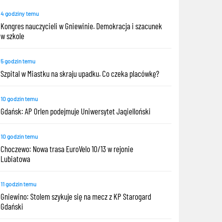
4 godziny temu
Kongres nauczycieli w Gniewinie. Demokracja i szacunek
w szkole
5 godzin temu
Szpital w Miastku na skraju upadku. Co czeka placówkę?
10 godzin temu
Gdańsk: AP Orlen podejmuje Uniwersytet Jagielloński
10 godzin temu
Choczewo: Nowa trasa EuroVelo 10/13 w rejonie
Lubiatowa
11 godzin temu
Gniewino: Stolem szykuje się na mecz z KP Starogard
Gdański