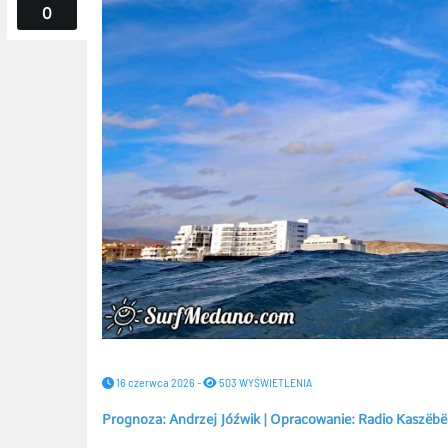
0
16 czerwca 2026 -
503 WYŚWIETLENIA
Prognoza: Andrzej Jóźwik | Opracowanie: Radio Kaszëbë