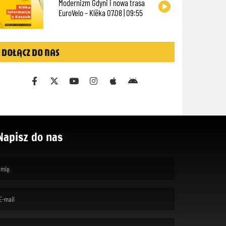
Modernizm Gdyni i nowa trasa
EuroVelo – Klëka 07.08 | 09:55
DOŁĄCZ DO NAS
Napisz do nas
rst name is required )
ail is required. )