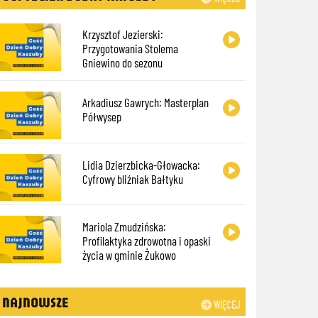
Krzysztof Jezierski:
Przygotowania Stolema
Gniewino do sezonu
Arkadiusz Gawrych: Masterplan
Półwysep
Lidia Dzierzbicka-Głowacka:
Cyfrowy bliźniak Bałtyku
Mariola Zmudzińska:
Profilaktyka zdrowotna i opaski
życia w gminie Żukowo
NAJNOWSZE
WIĘCEJ