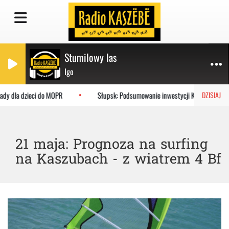
Stumilowy las
Igo
y dla dzieci do MOPR
Słupsk: Podsumowanie inwestycji KPO w szpitalu
DZISIAJ
21 maja: Prognoza na surfing
na Kaszubach - z wiatrem 4 Bf