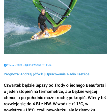
21 maja 2026 -
853 WYŚWIETLENIA
Prognoza: Andrzej Jóźwik | Opracowanie: Radio Kaszëbë
Czwartek będzie lepszy od środy o jednego Beauforta i
o jeden stopień na termometrze, ale będzie więcej
chmur, a po południu może trochę pokropić. Wtedy też
rozwieje się do 4 Bf z NW. W wodzie +11°C, w
powietrzu +18°C, czyli powolutku, ale idziemy ku