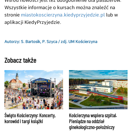
Wśród nowości jest też udogodnienie dla pasażerów.
Wszystkie informacje o kursach można znaleźć na
stronie
miastokoscierzyna.kiedyprzyjedzie.pl
lub w
aplikacji KiedyPrzyjedzie.
Autorzy: S. Bartosik, P. Szyca /
zdj. UM Kościerzyna
Zobacz także
Święto Kościerzyny: Koncerty,
Kościerzyna wspiera szpital.
korowód i targi książki
Pieniądze na oddział
ginekologiczno-położniczy