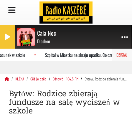
Cala Noc
Diadem
cunek w szkole
Szpital w Miastku na skraju upadku. Co czeka placówkę?
DZISIAJ
KLËKA
Cëż je czëc
Bëtowò - 104.5 FM
Bytów: Rodzice zbierają fundusze na salę wyciszeń w szkole
Bytów: Rodzice zbierają
fundusze na salę wyciszeń w
szkole