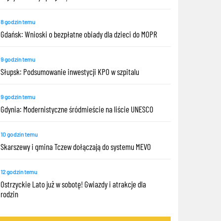
8 godzin temu
Gdańsk: Wnioski o bezpłatne obiady dla dzieci do MOPR
9 godzin temu
Słupsk: Podsumowanie inwestycji KPO w szpitalu
9 godzin temu
Gdynia: Modernistyczne śródmieście na liście UNESCO
10 godzin temu
Skarszewy i gmina Tczew dołączają do systemu MEVO
12 godzin temu
Ostrzyckie Lato już w sobotę! Gwiazdy i atrakcje dla
rodzin