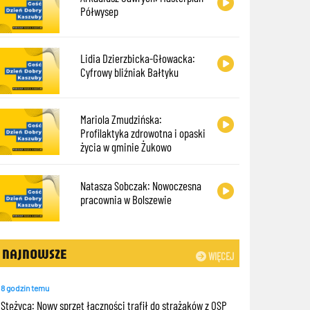
Półwysep
Lidia Dzierzbicka-Głowacka:
Cyfrowy bliźniak Bałtyku
Mariola Zmudzińska:
Profilaktyka zdrowotna i opaski
życia w gminie Żukowo
Natasza Sobczak: Nowoczesna
pracownia w Bolszewie
NAJNOWSZE
WIĘCEJ
8 godzin temu
Stężyca: Nowy sprzęt łączności trafił do strażaków z OSP