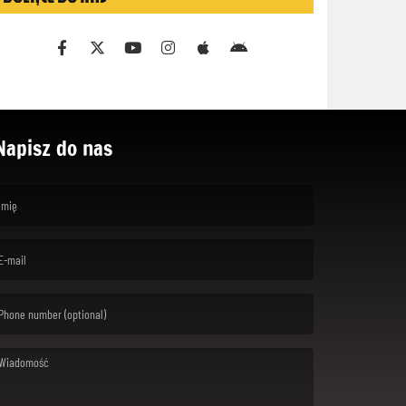
Napisz do nas
rst name is required )
ail is required. )