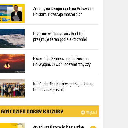
Zmiany na kempingach na Półwyspie
Helskim. Powstaje masterplan
Przełom w Choczewie. Bechtel
przejmuje teren pod elektrownię!
6 sierpnia: Słoneczna ciągłość na
Półwyspie. Skwar i bezwietrzny azyl
Nabór do Młodzieżowego Sejmiku na
Pomorzu. Zgłoś się!
GOŚĆ DZIEŃ DOBRY KASZUBY
WIĘCEJ
Arkadiusz Gawrych: Masterplan