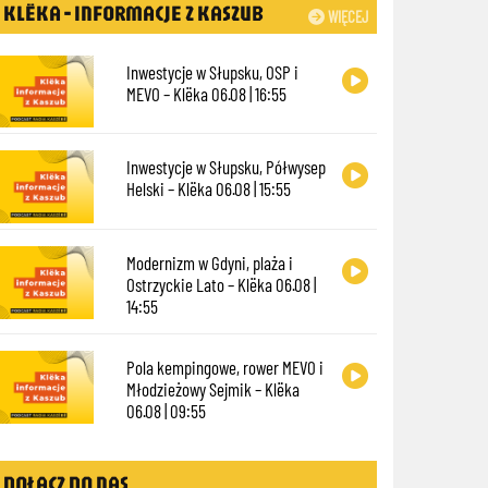
KLËKA - INFORMACJE Z KASZUB
WIĘCEJ
Inwestycje w Słupsku, OSP i
MEVO – Klëka 06.08 | 16:55
Inwestycje w Słupsku, Półwysep
Helski – Klëka 06.08 | 15:55
Modernizm w Gdyni, plaża i
Ostrzyckie Lato – Klëka 06.08 |
14:55
Pola kempingowe, rower MEVO i
Młodzieżowy Sejmik – Klëka
06.08 | 09:55
DOŁĄCZ DO NAS