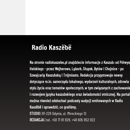
Radio Kaszëbë
Na stronie radiokaszebe.pl znajdziecie informacje z Kaszub: od Półwys
Helskiego - przez Wejherowo, Lębork, Słupsk, Bytów i Chojnice - po
Szwajcarię Kaszubską i Trójmiasto. Redakcja przygotowuje newsy
dotyczące m.in. samorządu lokalnego, wydarzeń kulturalnych, zdrowia 
stylu życia oraz tematów społecznych, w tym związanych z zachowani
i rozwojem języka kaszubskiego oraz świadomości etnicznej. Na portal
można również odsłuchać podcasty audycji emitowanych w Radiu
Kaszëbë i sprawdzić, co graliśmy.
STUDIO
| 81-229 Gdynia, ul. Mireckiego 12
REDAKCJA
| tel. +58 71 81 929, +48 605 952 922