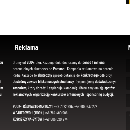
Reklama
pu
Gramy od
2004
roku. Każdego dnia docieramy do
ponad 1 miliona
potencjalnych słuchaczy na
Pomorzu
. Kampania reklamowa na antenie
(Fi
Radia Kaszëbë to
skuteczny
sposób dotarcia do
konkretnego
odbiorcy.
i
Jesteśmy zawsze blisko naszych słuchaczy
. Dysponujemy
doświadczonym
em
zespołem
, który doradzi i zaplanuje kampanię. Oferujemy emisję
spotów
(Em
u
reklamowych
,
organizację konkursów antenowych
i
sponsoring audycji
.
PUCK-TRÓJMIASTO-KARTUZY
| +58 71 72 995, +48 605 637 277
WEJHEROWO-LĘBORK
| +48 784 480 588
KOŚCIERZYNA-BYTÓW
| +48 505 029 974