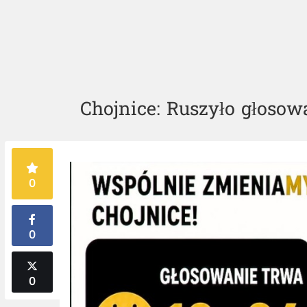
Chojnice: Ruszyło głoso
0
0
0