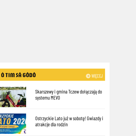
Ò TIM SÃ GÔDÔ
WIĘCEJ
Skarszewy i gmina Tczew dołączają do
systemu MEVO
Ostrzyckie Lato już w sobotę! Gwiazdy i
atrakcje dla rodzin