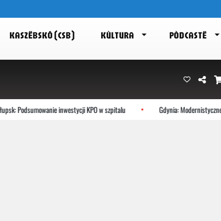
KASZËBSKÔ (CSB)
KÙLTURA
PÒDCASTË
: Podsumowanie inwestycji KPO w szpitalu
Gdynia: Modernistyczne śród