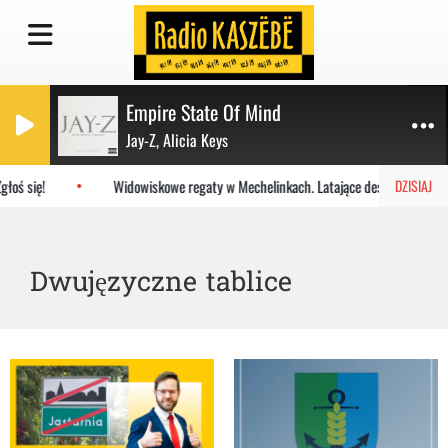
Empire State Of Mind
Jay-Z, Alicia Keys
łoś się!
Widowiskowe regaty w Mechelinkach. Latające deski na Zatoce
DZISIAJ
Dwujęzyczne tablice