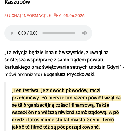
Kaszubów
SŁUCHAJ INFORMACJI: KLËKA, 05.06.2026
„Ta edycja będzie inna niż wszystkie, z uwagi na
ściślejszą współpracę z samorządem powiatu
kartuskiego oraz świętowanie setnych urodzin Gdyni”
-
mówi organizator
Eugeniusz Pryczkowski
.
„Ten festiwal je z dwóch pòwodów, taczi
przełomòwy. Pò pierszi: tim razem pòwiôt wzął na
se tã òrganizacëjną czãsc i finansową. Także
wszedł òn na wëższą niwiznã samòrządową. A pò
drëdżi: latos mómë sto lat miasta Gdyni i temù
jakbë té filmë téż są pòdpòrządkowóné,