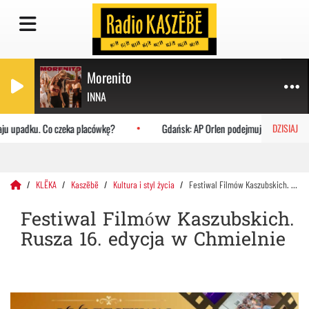
Morenito
INNA
ju upadku. Co czeka placówkę?
Gdańsk: AP Orlen podejmuje Uniwersytet J
DZISIAJ
KLËKA
Kaszëbë
Kultura i styl życia
Festiwal Filmów Kaszubskich. Rusza 16. edycja w Chmielnie
Festiwal Filmów Kaszubskich.
Rusza 16. edycja w Chmielnie