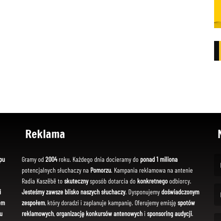
Reklama
pu
Gramy od
2004
roku. Każdego dnia docieramy do
ponad 1 miliona
potencjalnych słuchaczy na
Pomorzu
. Kampania reklamowa na antenie
(Fi
Radia Kaszëbë to
skuteczny
sposób dotarcia do
konkretnego
odbiorcy.
i
Jesteśmy zawsze blisko naszych słuchaczy
. Dysponujemy
doświadczonym
em
zespołem
, który doradzi i zaplanuje kampanię. Oferujemy emisję
spotów
(Em
u
reklamowych
,
organizację konkursów antenowych
i
sponsoring audycji
.