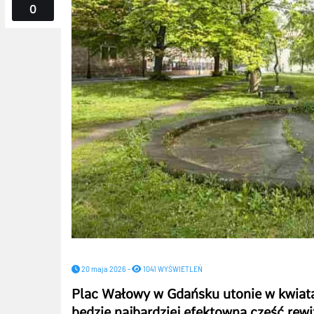
0
20 maja 2026 -
1041 WYŚWIETLEŃ
Plac Wałowy w Gdańsku utonie w kwiata
będzie najbardziej efektowna część rewi