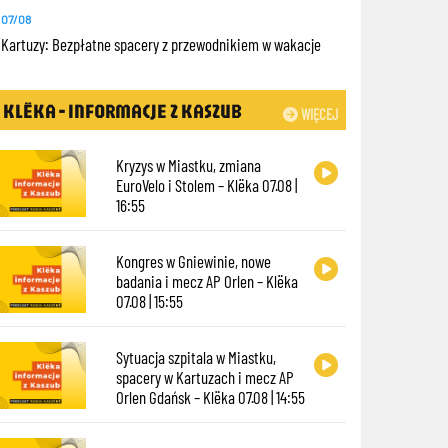
07/08
Kartuzy: Bezpłatne spacery z przewodnikiem w wakacje
KLËKA - INFORMACJE Z KASZUB
WIĘCEJ
Kryzys w Miastku, zmiana
EuroVelo i Stolem – Klëka 07.08 |
16:55
Kongres w Gniewinie, nowe
badania i mecz AP Orlen – Klëka
07.08 | 15:55
Sytuacja szpitala w Miastku,
spacery w Kartuzach i mecz AP
Orlen Gdańsk – Klëka 07.08 | 14:55