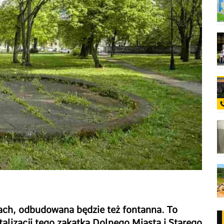
ch, odbudowana będzie też fontanna. To
talizacji tego zakątka Dolnego Miasta i Starego