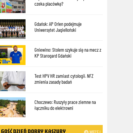
czeka placówkę?
Gdańsk: AP Orlen podejmuje
Uniwersytet Jagielloński
Gniewino: Stolem szykuje się na mecz z
KP Starogard Gdański
Test HPV HR zamiast cytologii. NFZ
zmienia zasady badań
Choczewo: Ruszyły prace ziemne na
łączniku do elektrowni
GOŚĆ DZIEŃ DOBRY KASZUBY
WIĘCEJ