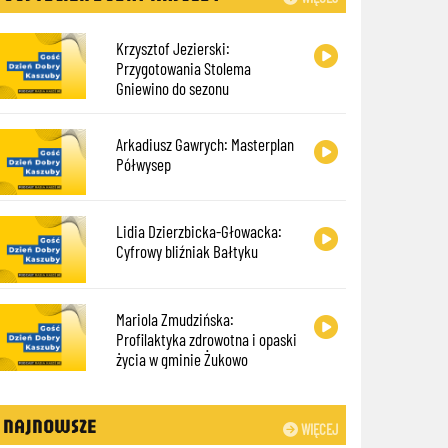
Krzysztof Jezierski:
Przygotowania Stolema
Gniewino do sezonu
Arkadiusz Gawrych: Masterplan
Półwysep
Lidia Dzierzbicka-Głowacka:
Cyfrowy bliźniak Bałtyku
Mariola Zmudzińska:
Profilaktyka zdrowotna i opaski
życia w gminie Żukowo
NAJNOWSZE
WIĘCEJ