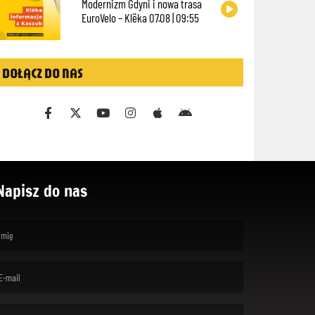
Modernizm Gdyni i nowa trasa
EuroVelo – Klëka 07.08 | 09:55
DOŁĄCZ DO NAS
Napisz do nas
rst name is required )
ail is required. )