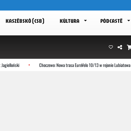
KASZËBSKÔ (CSB)
KÙLTURA
PÒDCASTË
loński
Choczewo: Nowa trasa EuroVelo 10/13 w rejonie Lubiatowa