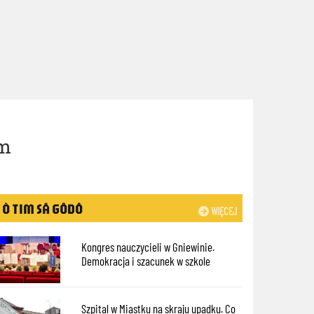
em
Ò TIM SÃ GÔDÔ
WIĘCEJ
Kongres nauczycieli w Gniewinie.
Demokracja i szacunek w szkole
Szpital w Miastku na skraju upadku. Co