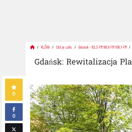
KLËKA
Cëż je czëc
Gduńsk - 92.3 FM 98.9 FM 106.1 FM
Gdańsk: Rewitalizacja P
0
0