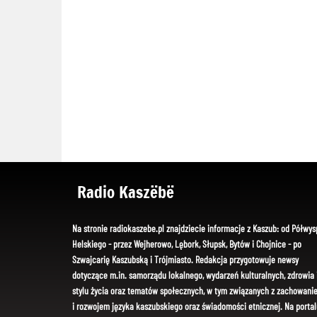
Radio Kaszëbë
Na stronie radiokaszebe.pl znajdziecie informacje z Kaszub: od Półwys
Helskiego - przez Wejherowo, Lębork, Słupsk, Bytów i Chojnice - po
Szwajcarię Kaszubską i Trójmiasto. Redakcja przygotowuje newsy
dotyczące m.in. samorządu lokalnego, wydarzeń kulturalnych, zdrowia 
stylu życia oraz tematów społecznych, w tym związanych z zachowani
i rozwojem języka kaszubskiego oraz świadomości etnicznej. Na portal