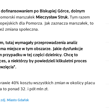
ym dofinansowaniem po Biskupiej Górce, dolnym
pomorski marszałek
Mieczysław Struk.
Tym razem
opejskich dla Pomorza. Jak zaznacza marszałek, to
 też zmiana społeczna.
m, tutaj wymagały przeprowadzenia analiz
 ma miejsce w tym obszarze. Jakie dysfunkcje
przypadku w tej części dzielnicy. Chcę to
es, a niektórzy by powiedzieli kilkuletni proces
wzięcia".
prawie 40% kosztu wszystkich zmian w okolicy placu
to ponad 32. i pół mln zł.
/ zdj. Miasto Gdańsk