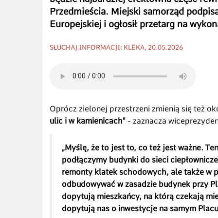
Przedmieścia. Miejski samorząd podpisa
Europejskiej i ogłosił przetarg na wykon
SŁUCHAJ INFORMACJI: KLËKA, 20.05.2026
Oprócz zielonej przestrzeni zmienią się też 
ulic i w kamienicach"
- zaznacza wiceprezyde
„Myślę, że to jest to, co też jest ważne. Te
podłączymy budynki do sieci ciepłownicze
remonty klatek schodowych, ale także w 
odbudowywać w zasadzie budynek przy Pla
dopytują mieszkańcy, na którą czekają mi
dopytują nas o inwestycje na samym Plac