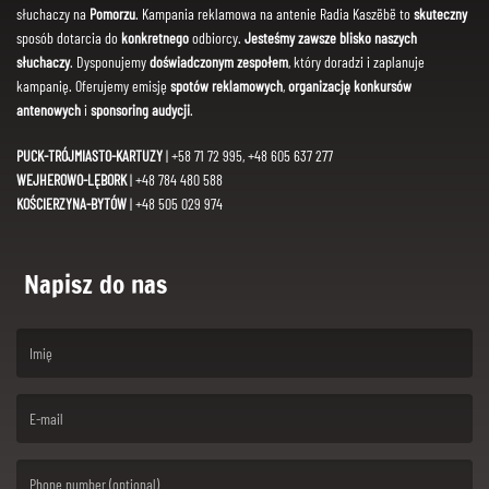
słuchaczy na
Pomorzu
. Kampania reklamowa na antenie Radia Kaszëbë to
skuteczny
sposób dotarcia do
konkretnego
odbiorcy.
Jesteśmy zawsze blisko naszych
słuchaczy
. Dysponujemy
doświadczonym zespołem
, który doradzi i zaplanuje
kampanię. Oferujemy emisję
spotów reklamowych
,
organizację konkursów
antenowych
i
sponsoring audycji
.
PUCK-TRÓJMIASTO-KARTUZY
| +58 71 72 995, +48 605 637 277
WEJHEROWO-LĘBORK
| +48 784 480 588
KOŚCIERZYNA-BYTÓW
| +48 505 029 974
Napisz do nas
(First name is required )
(Email is required. )