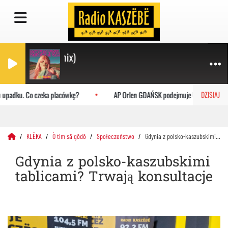
ie) (Mandee remix)
upadku. Co czeka placówkę?
AP Orlen GDAŃSK podejmuje Uniwersytet Jag
DZISIAJ
KLËKA
Ò tim sã gôdô
Społeczeństwo
Gdynia z polsko-kaszubskimi tablicami? Trwają konsultacje
Gdynia z polsko-kaszubskimi
tablicami? Trwają konsultacje