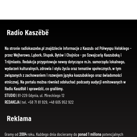
Radio Kaszëbë
Na stronie radiokaszebe.pl znajdziecie informacje z Kaszub: od Półwyspu Helskiego -
przez Wejherowo, Lębork, Słupsk, Bytów i Chojnice - po Szwajcarię Kaszubską i
Trójmiasto. Redakcja przygotowuje newsy dotyczące m.in. samorządu lokalnego,
wydarzeń kulturalnych, zdrowia i stylu życia oraz tematów społecznych, w tym
związanych z zachowaniem i rozwojem języka kaszubskiego oraz świadomości
etnicznej. Na portalu można również odsłuchać podcasty audycji emitowanych w
Radiu Kaszëbë i sprawdzić, co graliśmy.
STUDIO
| 81-229 Gdynia, ul. Mireckiego 12
REDAKCJA
| tel. +58 71 81 929, +48 605 952 922
Reklama
Gramy od
2004
roku. Każdego dnia docieramy do
ponad 1 miliona
potencjalnych