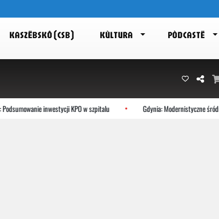
KASZËBSKÔ (CSB)
KÙLTURA
PÒDCASTË
umowanie inwestycji KPO w szpitalu
Gdynia: Modernistyczne śródmieści