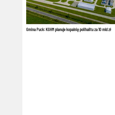
Gmina Puck: KGHM planuje kopalnię polihalitu za 10 mld zł