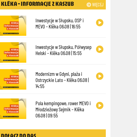
KLËKA - INFORMACJE Z KASZUB
WIĘCEJ
Inwestycje w Słupsku, OSP i
MEVO – Klëka 06.08 | 16:55
Inwestycje w Słupsku, Półwysep
Helski – Klëka 06.08 | 15:55
Modernizm w Gdyni, plaża i
Ostrzyckie Lato – Klëka 06.08 |
14:55
Pola kempingowe, rower MEVO i
Młodzieżowy Sejmik – Klëka
06.08 | 09:55
DOŁĄCZ DO NAS