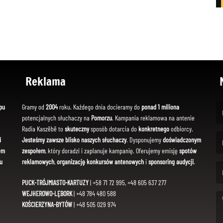
Reklama
pu
Gramy od
2004
roku. Każdego dnia docieramy do
ponad 1 miliona
potencjalnych słuchaczy na
Pomorzu
. Kampania reklamowa na antenie
(Fi
Radia Kaszëbë to
skuteczny
sposób dotarcia do
konkretnego
odbiorcy.
i
Jesteśmy zawsze blisko naszych słuchaczy
. Dysponujemy
doświadczonym
em
zespołem
, który doradzi i zaplanuje kampanię. Oferujemy emisję
spotów
(Em
u
reklamowych
,
organizację konkursów antenowych
i
sponsoring audycji
.
PUCK-TRÓJMIASTO-KARTUZY
| +58 71 72 995, +48 605 637 277
WEJHEROWO-LĘBORK
| +48 784 480 588
KOŚCIERZYNA-BYTÓW
| +48 505 029 974