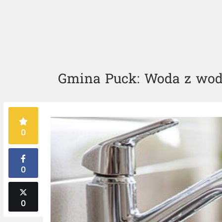
Gmina Puck: Woda z wodo
0
0
0