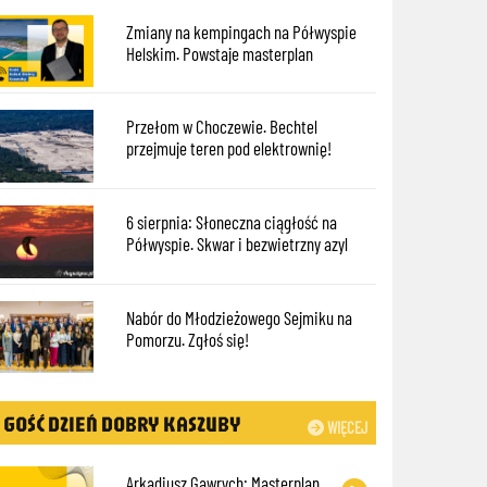
Zmiany na kempingach na Półwyspie
Helskim. Powstaje masterplan
Przełom w Choczewie. Bechtel
przejmuje teren pod elektrownię!
6 sierpnia: Słoneczna ciągłość na
Półwyspie. Skwar i bezwietrzny azyl
Nabór do Młodzieżowego Sejmiku na
Pomorzu. Zgłoś się!
GOŚĆ DZIEŃ DOBRY KASZUBY
WIĘCEJ
Arkadiusz Gawrych: Masterplan