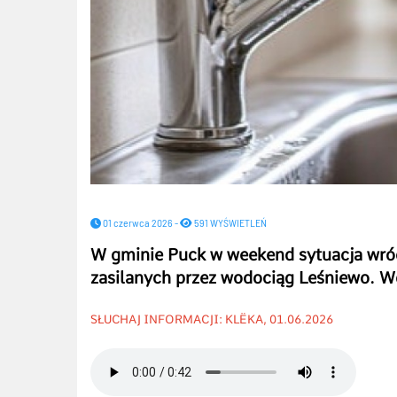
01 czerwca 2026 -
591 WYŚWIETLEŃ
W gminie Puck w weekend sytuacja wró
zasilanych przez wodociąg Leśniewo. Wo
SŁUCHAJ INFORMACJI: KLËKA, 01.06.2026