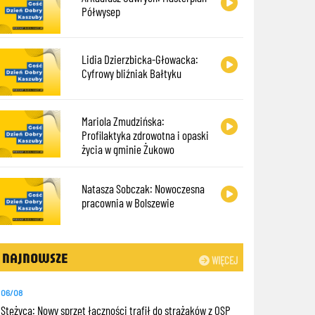
Półwysep
Lidia Dzierzbicka-Głowacka:
Cyfrowy bliźniak Bałtyku
Mariola Zmudzińska:
Profilaktyka zdrowotna i opaski
życia w gminie Żukowo
Natasza Sobczak: Nowoczesna
pracownia w Bolszewie
NAJNOWSZE
WIĘCEJ
06/08
Stężyca: Nowy sprzęt łączności trafił do strażaków z OSP