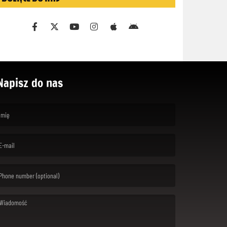
Napisz do nas
rst name is required )
ail is required. )