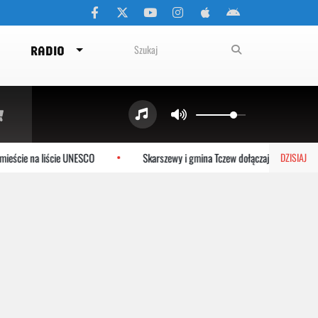
RADIO
e na liście UNESCO
Skarszewy i gmina Tczew dołączają do systemu MEV
DZISIAJ