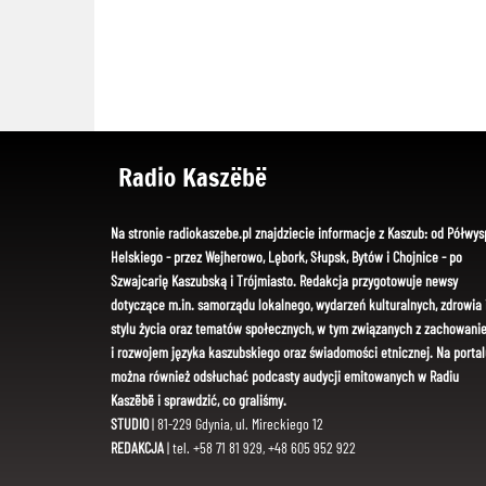
Radio Kaszëbë
Na stronie radiokaszebe.pl znajdziecie informacje z Kaszub: od Półwys
Helskiego - przez Wejherowo, Lębork, Słupsk, Bytów i Chojnice - po
Szwajcarię Kaszubską i Trójmiasto. Redakcja przygotowuje newsy
dotyczące m.in. samorządu lokalnego, wydarzeń kulturalnych, zdrowia 
stylu życia oraz tematów społecznych, w tym związanych z zachowani
i rozwojem języka kaszubskiego oraz świadomości etnicznej. Na portal
można również odsłuchać podcasty audycji emitowanych w Radiu
Kaszëbë i sprawdzić, co graliśmy.
STUDIO
| 81-229 Gdynia, ul. Mireckiego 12
REDAKCJA
| tel. +58 71 81 929, +48 605 952 922