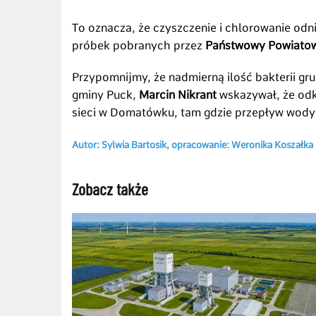
To oznacza, że czyszczenie i chlorowanie odni
próbek pobranych przez
Państwowy Powiatowy
Przypomnijmy, że nadmierną ilość bakterii gr
gminy Puck,
Marcin Nikrant
wskazywał, że odk
sieci w Domatówku, tam gdzie przepływ wody 
Autor: Sylwia Bartosik, opracowanie: Weronika Koszałka
Zobacz także