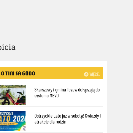
icia
Ò TIM SÃ GÔDÔ
WIĘCEJ
Skarszewy i gmina Tczew dołączają do
systemu MEVO
Ostrzyckie Lato już w sobotę! Gwiazdy i
atrakcje dla rodzin