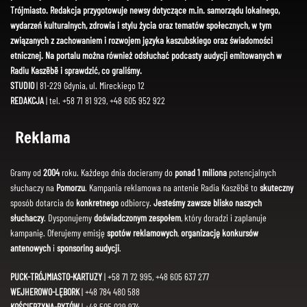
Trójmiasto. Redakcja przygotowuje newsy dotyczące m.in. samorządu lokalnego,
wydarzeń kulturalnych, zdrowia i stylu życia oraz tematów społecznych, w tym
związanych z zachowaniem i rozwojem języka kaszubskiego oraz świadomości
etnicznej. Na portalu można również odsłuchać podcasty audycji emitowanych w
Radiu Kaszëbë i sprawdzić, co graliśmy.
STUDIO
| 81-229 Gdynia, ul. Mireckiego 12
REDAKCJA
| tel. +58 71 81 929, +48 605 952 922
Reklama
Gramy od
2004
roku. Każdego dnia docieramy do
ponad 1 miliona
potencjalnych
słuchaczy na
Pomorzu
. Kampania reklamowa na antenie Radia Kaszëbë to
skuteczny
sposób dotarcia do
konkretnego
odbiorcy.
Jesteśmy zawsze blisko naszych
słuchaczy
. Dysponujemy
doświadczonym zespołem
, który doradzi i zaplanuje
kampanię. Oferujemy emisję
spotów reklamowych
,
organizację konkursów
antenowych
i
sponsoring audycji
.
PUCK-TRÓJMIASTO-KARTUZY
| +58 71 72 995, +48 605 637 277
WEJHEROWO-LĘBORK
| +48 784 480 588
KOŚCIERZYNA-BYTÓW
| +48 505 029 974