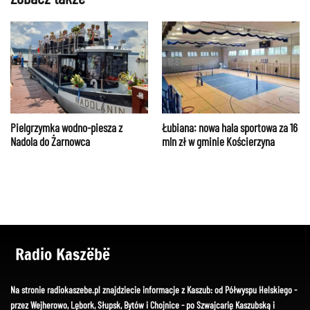
Pielgrzymka wodno-piesza z
Łubiana: nowa hala sportowa za 16
Nadola do Żarnowca
mln zł w gminie Kościerzyna
Radio Kaszëbë
Na stronie radiokaszebe.pl znajdziecie informacje z Kaszub: od Półwyspu Helskiego -
przez Wejherowo, Lębork, Słupsk, Bytów i Chojnice - po Szwajcarię Kaszubską i