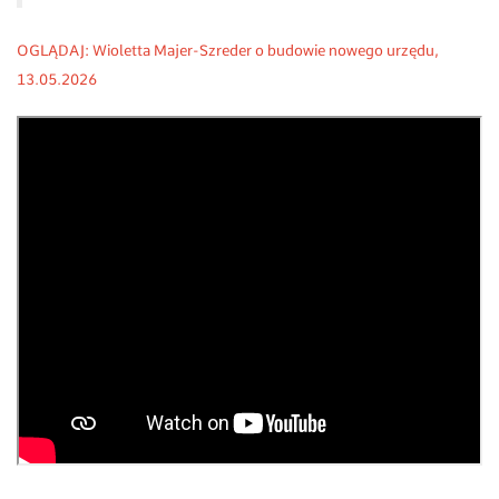
OGLĄDAJ: Wioletta Majer-Szreder o budowie nowego urzędu,
13
.05.2026