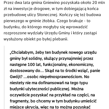
Przez dwa lata gmina Gniewino pozyskała około 20 mln
zł na inwestycje drogowe, w tym dobiegającą końca
przebudowę ulicy Słonecznej. Kończy się też budowa
pierwszego w gminie żłobka. Czego brakuje - to
budynku, do którego mogłyby się wprowadzić
rozproszone wydziały Urzędu Gminy i który zastąpi
wysłużony obiekt po byłej plebanii.
„Chciałabym, żeby ten budynek nowego urzędu
gminy był solidny, służący przynajmniej przez
następne 100 lat, funkcjonalny, ekonomiczny,
dostosowany do... Skąd na to środki wziąć, panie
Gwójt? ...osobc niepełnosprawnościom. No
niestety nie ma dofinansowań na tego typu
budynki użyteczności publicznej. Można
oczywiście pozyskać na przykład na części, na
fragmenty, bo chcemy w tym budynku umieścić
miejsce ukrycia, więc na to można pozyskać