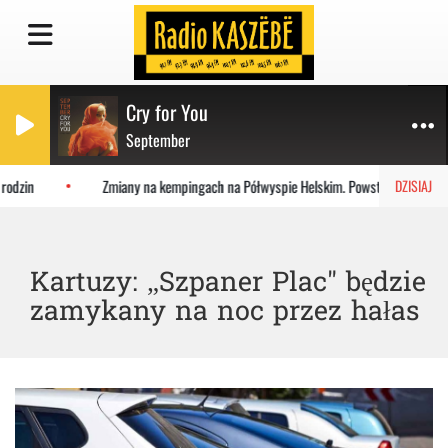
Cry for You
September
odzin
Zmiany na kempingach na Półwyspie Helskim. Powstaje masterpla
DZISIAJ
Kartuzy: „Szpaner Plac" będzie
zamykany na noc przez hałas