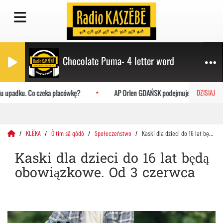
Chocolate Puma- 4 letter word
 upadku. Co czeka placówkę?
AP Orlen GDAŃSK podejmuje Uniwersytet Ja
DZISIAJ
KLËKA
Ò tim sã gôdô
Społeczeństwo
Kaski dla dzieci do 16 lat będą obowiązkowe. Od 3 czerwca
Kaski dla dzieci do 16 lat będą
obowiązkowe. Od 3 czerwca