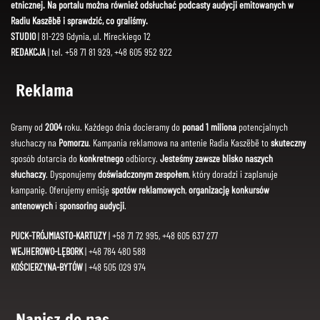
etnicznej. Na portalu można również odsłuchać podcasty audycji emitowanych w
Radiu Kaszëbë i sprawdzić, co graliśmy.
STUDIO
| 81-229 Gdynia, ul. Mireckiego 12
REDAKCJA
| tel. +58 71 81 929, +48 605 952 922
Reklama
Gramy od
2004
roku. Każdego dnia docieramy do
ponad 1 miliona
potencjalnych
słuchaczy na
Pomorzu
. Kampania reklamowa na antenie Radia Kaszëbë to
skuteczny
sposób dotarcia do
konkretnego
odbiorcy.
Jesteśmy zawsze blisko naszych
słuchaczy
. Dysponujemy
doświadczonym zespołem
, który doradzi i zaplanuje
kampanię. Oferujemy emisję
spotów reklamowych
,
organizację konkursów
antenowych
i
sponsoring audycji
.
PUCK-TRÓJMIASTO-KARTUZY
| +58 71 72 995, +48 605 637 277
WEJHEROWO-LĘBORK
| +48 784 480 588
KOŚCIERZYNA-BYTÓW
| +48 505 029 974
Napisz do nas