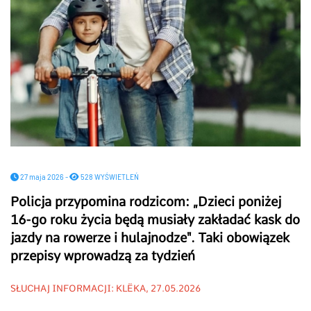
27 maja 2026 -
528 WYŚWIETLEŃ
Policja przypomina rodzicom:
„D
zieci poniżej
16-go roku życia będą musiały zakładać kask do
jazdy na rowerze i hulajnodze". Taki obowiązek
przepisy wprowadzą za tydzień
SŁUCHAJ INFORMACJI: KLËKA, 27.05.2026