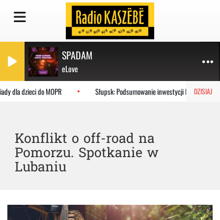
SPADAM
eLove
dy dla dzieci do MOPR
Słupsk: Podsumowanie inwestycji KPO w szpitalu
DZISIAJ
Konflikt o off-road na
Pomorzu. Spotkanie w
Lubaniu