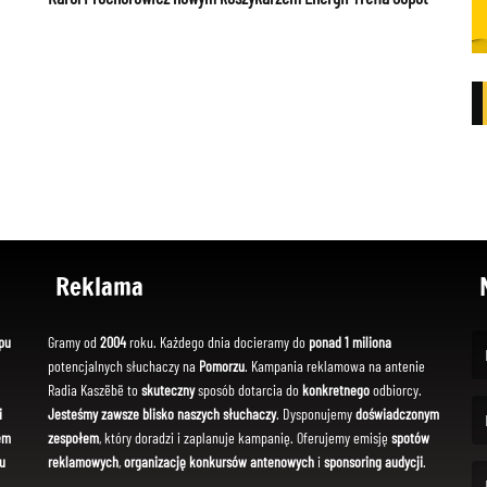
Reklama
pu
Gramy od
2004
roku. Każdego dnia docieramy do
ponad 1 miliona
potencjalnych słuchaczy na
Pomorzu
. Kampania reklamowa na antenie
(Fi
Radia Kaszëbë to
skuteczny
sposób dotarcia do
konkretnego
odbiorcy.
i
Jesteśmy zawsze blisko naszych słuchaczy
. Dysponujemy
doświadczonym
em
zespołem
, który doradzi i zaplanuje kampanię. Oferujemy emisję
spotów
(Em
u
reklamowych
,
organizację konkursów antenowych
i
sponsoring audycji
.