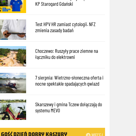
KP Starogard Gdański
Test HPV HR zamiast cytologii. NFZ
zmienia zasady badań
Choczewo: Ruszyły prace ziemne na
łączniku do elektrowni
7 sierpnia: Wietrzno-słoneczna oferta i
nocne spektakle spadających gwiazd
Skarszewy i gmina Tczew dołączają do
systemu MEVO
GOŚĆ DZIEŃ DOBRY KASZUBY
WIĘCEJ