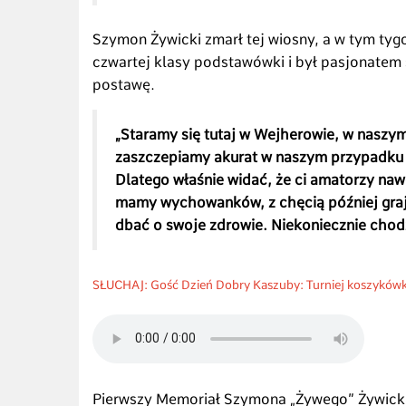
Szymon Żywicki zmarł tej wiosny, a w tym ty
czwartej klasy podstawówki i był pasjonatem
postawę.
„Staramy się tutaj w Wejherowie, w naszym 
zaszczepiamy akurat w naszym przypadku m
Dlatego właśnie widać, że ci amatorzy naw
mamy wychowanków, z chęcią później graj
dbać o swoje zdrowie. Niekoniecznie chodzą
SŁUCHAJ: Gość Dzień Dobry Kaszuby: Turniej koszykówk
Pierwszy Memoriał Szymona „Żywego” Żywickie