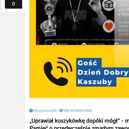
0
29 czerwca 2026 -
1092 WYŚWIETLENIA
„Uprawiał koszykówkę dopóki mógł” - m
Pamięć o przedwcześnie zmarłym zawod