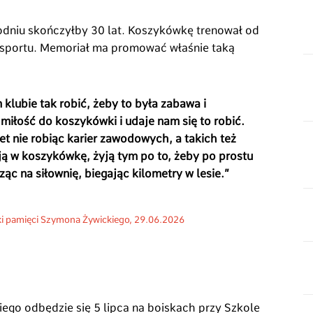
godniu skończyłby 30 lat. Koszykówkę trenował od
 sportu. Memoriał ma promować właśnie taką
klubie tak robić, żeby to była zabawa i
iłość do koszykówki i udaje nam się to robić.
et nie robiąc karier zawodowych, a takich też
ą w koszykówkę, żyją tym po to, żeby po prostu
c na siłownię, biegając kilometry w lesie.”
i pamięci Szymona Żywickiego, 29.06.2026
go odbędzie się 5 lipca na boiskach przy Szkole