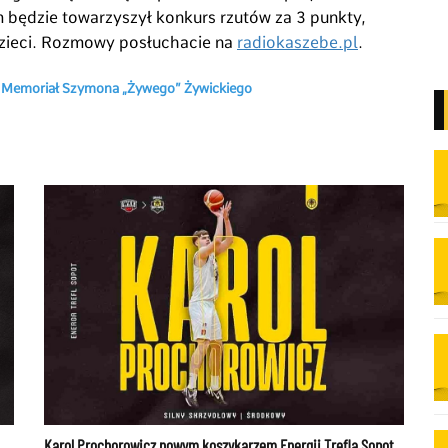
będzie towarzyszył konkurs rzutów za 3 punkty,
 dzieci. Rozmowy posłuchacie na
radiokaszebe.pl
.
 / Memoriał Szymona „Żywego” Żywickiego
Karol Prochorowicz nowym koszykarzem Energii Trefla Sopot