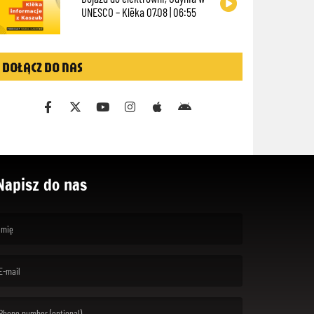
UNESCO – Klëka 07.08 | 06:55
DOŁĄCZ DO NAS
Napisz do nas
rst name is required )
ail is required. )