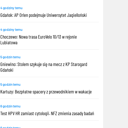
4 godziny temu
Gdańsk: AP Orlen podejmuje Uniwersytet Jagielloński
4 godziny temu
Choczewo: Nowa trasa EuroVelo 10/13 w rejonie
Lubiatowa
5 godzin temu
Gniewino: Stolem szykuje się na mecz z KP Starogard
Gdański
5 godzin temu
Kartuzy: Bezpłatne spacery z przewodnikiem w wakacje
6 godzin temu
Test HPV HR zamiast cytologii. NFZ zmienia zasady badań
6 godzin temu