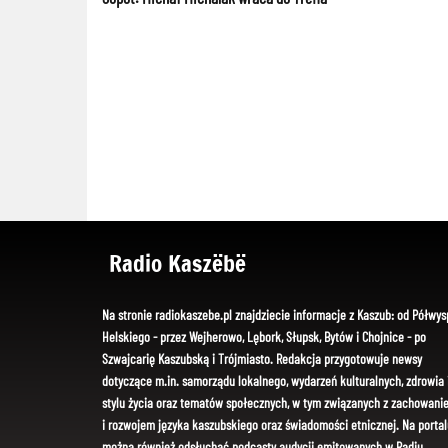
Radio Kaszëbë
Na stronie radiokaszebe.pl znajdziecie informacje z Kaszub: od Półwys
Helskiego - przez Wejherowo, Lębork, Słupsk, Bytów i Chojnice - po
Szwajcarię Kaszubską i Trójmiasto. Redakcja przygotowuje newsy
dotyczące m.in. samorządu lokalnego, wydarzeń kulturalnych, zdrowia 
stylu życia oraz tematów społecznych, w tym związanych z zachowani
i rozwojem języka kaszubskiego oraz świadomości etnicznej. Na portal
można również odsłuchać podcasty audycji emitowanych w Radiu