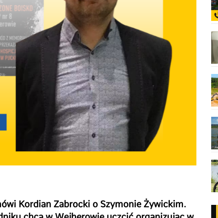
ówi Kordian Zabrocki o Szymonie Żywickim.
niku chcą w Wejherowie uczcić organizując w