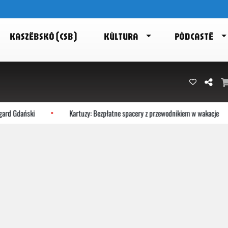
KASZËBSKÔ (CSB)
KÙLTURA
PÒDCASTË
Gdański
Kartuzy: Bezpłatne spacery z przewodnikiem w wakacje