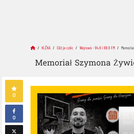
KLËKA
Cëż je czëc
Wejrowò - 94.9 i 98.9 FM
Memoriał
Memoriał Szymona Żywick
0
0