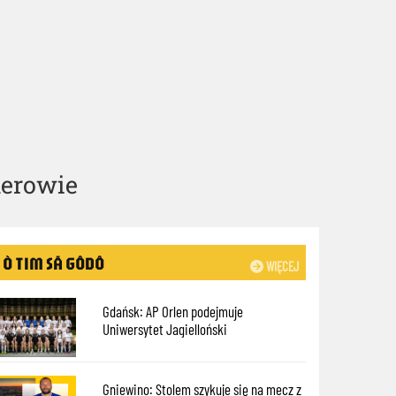
herowie
Ò TIM SÃ GÔDÔ
WIĘCEJ
Gdańsk: AP Orlen podejmuje
Uniwersytet Jagielloński
Gniewino: Stolem szykuje się na mecz z