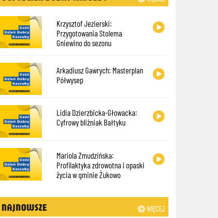
Krzysztof Jezierski:
Przygotowania Stolema
Gniewino do sezonu
Arkadiusz Gawrych: Masterplan
Półwysep
Lidia Dzierzbicka-Głowacka:
Cyfrowy bliźniak Bałtyku
Mariola Zmudzińska:
Profilaktyka zdrowotna i opaski
życia w gminie Żukowo
NAJNOWSZE
WIĘCEJ