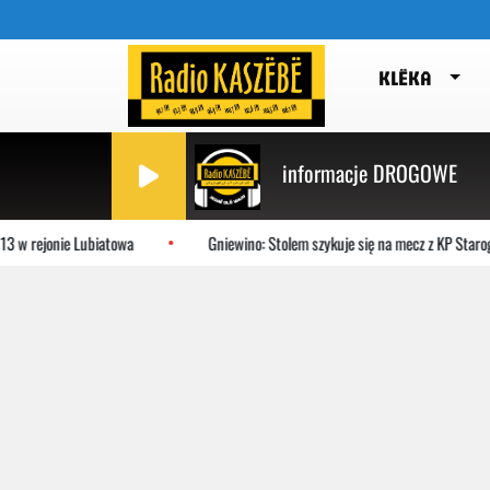
KLËKA
informacje DROGOWE
ejonie Lubiatowa
Gniewino: Stolem szykuje się na mecz z KP Starogard 