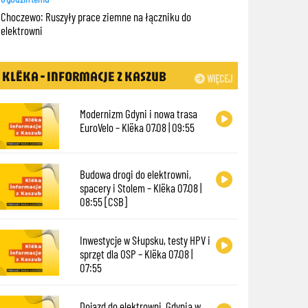
Choczewo: Ruszyły prace ziemne na łączniku do
elektrowni
KLËKA - INFORMACJE Z KASZUB
WIĘCEJ
Modernizm Gdyni i nowa trasa
EuroVelo – Klëka 07.08 | 09:55
Budowa drogi do elektrowni,
spacery i Stolem – Klëka 07.08 |
08:55 [CSB]
Inwestycje w Słupsku, testy HPV i
sprzęt dla OSP – Klëka 07.08 |
07:55
Dojazd do elektrowni, Gdynia w