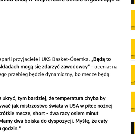
wsparli przyjaciele i UKS Basket-Ósemka.
„Będą to
 składach mogą się zdarzyć zawodowcy”
- oceniał na
Jego przebieg będzie dynamiczny, bo mecze będą
ie ukryć, tym bardziej, że temperatura chyba by
rywać jak mistrzostwo świata w USA w piłce nożnej
krótkie mecze, short - dwa razy osiem minut
Mamy dwa boiska do dyspozycji. Myślę, że cały
u godzin.”