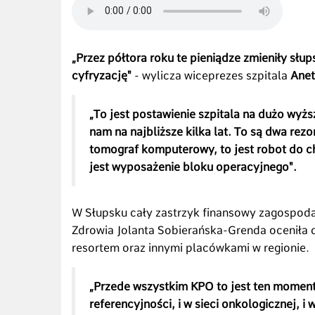
„Przez półtora roku te pieniądze zmieniły słup
cyfryzację"
- wylicza wiceprezes szpitala
Anet
„To jest postawienie szpitala na dużo wyżs
nam na najbliższe kilka lat. To są dwa re
tomograf komputerowy, to jest robot do che
jest wyposażenie bloku operacyjnego".
W Słupsku cały zastrzyk finansowy zagospodar
Zdrowia Jolanta Sobierańska-Grenda oceniła d
resortem oraz innymi placówkami w regionie.
„Przede wszystkim KPO to jest ten momen
referencyjności, i w sieci onkologicznej, i w