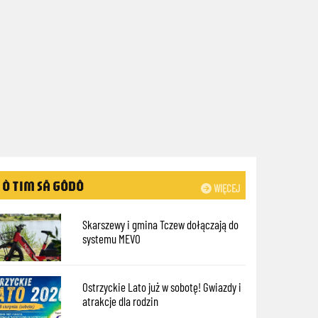
Ò TIM SÃ GÔDÔ
WIĘCEJ
Skarszewy i gmina Tczew dołączają do
systemu MEVO
Ostrzyckie Lato już w sobotę! Gwiazdy i
atrakcje dla rodzin