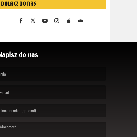
DOŁĄCZ DO NAS
Napisz do nas
rst name is required )
ail is required. )