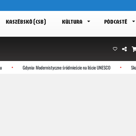
KASZËBSKÔ (CSB)
KÙLTURA
PÒDCASTË
Gdynia: Modernistyczne śródmieście na liście UNESCO
Skarszew