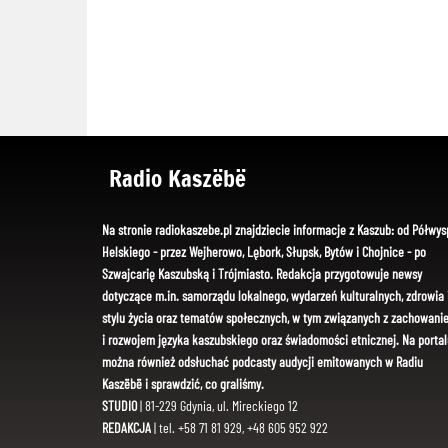
Radio Kaszëbë
Na stronie radiokaszebe.pl znajdziecie informacje z Kaszub: od Półwys
Helskiego - przez Wejherowo, Lębork, Słupsk, Bytów i Chojnice - po
Szwajcarię Kaszubską i Trójmiasto. Redakcja przygotowuje newsy
dotyczące m.in. samorządu lokalnego, wydarzeń kulturalnych, zdrowia 
stylu życia oraz tematów społecznych, w tym związanych z zachowani
i rozwojem języka kaszubskiego oraz świadomości etnicznej. Na portal
można również odsłuchać podcasty audycji emitowanych w Radiu
Kaszëbë i sprawdzić, co graliśmy.
STUDIO
| 81-229 Gdynia, ul. Mireckiego 12
REDAKCJA
| tel. +58 71 81 929, +48 605 952 922