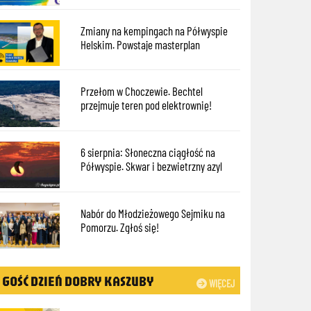
Zmiany na kempingach na Półwyspie
Helskim. Powstaje masterplan
Przełom w Choczewie. Bechtel
przejmuje teren pod elektrownię!
6 sierpnia: Słoneczna ciągłość na
Półwyspie. Skwar i bezwietrzny azyl
Nabór do Młodzieżowego Sejmiku na
Pomorzu. Zgłoś się!
GOŚĆ DZIEŃ DOBRY KASZUBY
WIĘCEJ