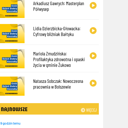
Arkadiusz Gawrych: Masterplan
Półwysep
Lidia Dzierzbicka-Głowacka:
Cyfrowy bliźniak Bałtyku
Mariola Zmudzińska:
Profilaktyka zdrowotna i opaski
życia w gminie Żukowo
Natasza Sobczak: Nowoczesna
pracownia w Bolszewie
NAJNOWSZE
WIĘCEJ
9 godzin temu