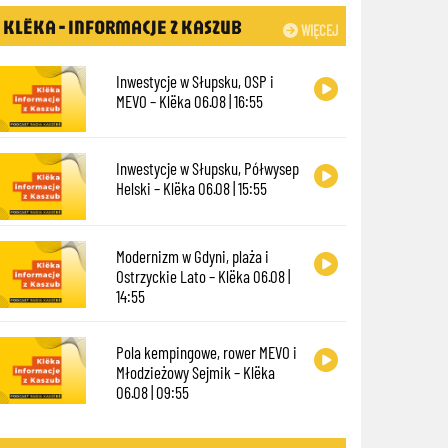
KLËKA - INFORMACJE Z KASZUB
WIĘCEJ
Inwestycje w Słupsku, OSP i
MEVO – Klëka 06.08 | 16:55
Inwestycje w Słupsku, Półwysep
Helski – Klëka 06.08 | 15:55
Modernizm w Gdyni, plaża i
Ostrzyckie Lato – Klëka 06.08 |
14:55
Pola kempingowe, rower MEVO i
Młodzieżowy Sejmik – Klëka
06.08 | 09:55