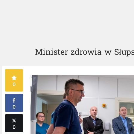
Minister zdrowia w Słups
0
0
0