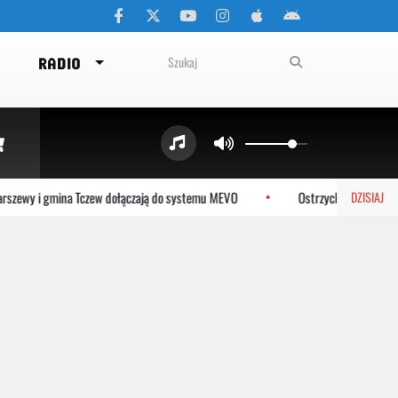
RADIO
y i gmina Tczew dołączają do systemu MEVO
Ostrzyckie Lato już w sobotę
DZISIAJ