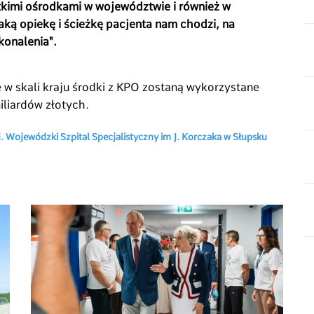
stkimi ośrodkami w województwie i również w
ką opiekę i ścieżkę pacjenta nam chodzi, na
onalenia".
 w skali kraju środki z KPO zostaną wykorzystane
miliardów złotych.
j. Wojewódzki Szpital Specjalistyczny im J. Korczaka w Słupsku