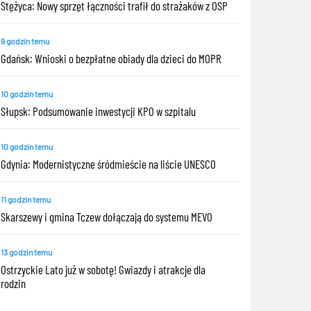
Stężyca: Nowy sprzęt łączności trafił do strażaków z OSP
9 godzin temu
Gdańsk: Wnioski o bezpłatne obiady dla dzieci do MOPR
10 godzin temu
Słupsk: Podsumowanie inwestycji KPO w szpitalu
10 godzin temu
Gdynia: Modernistyczne śródmieście na liście UNESCO
11 godzin temu
Skarszewy i gmina Tczew dołączają do systemu MEVO
13 godzin temu
Ostrzyckie Lato już w sobotę! Gwiazdy i atrakcje dla
rodzin