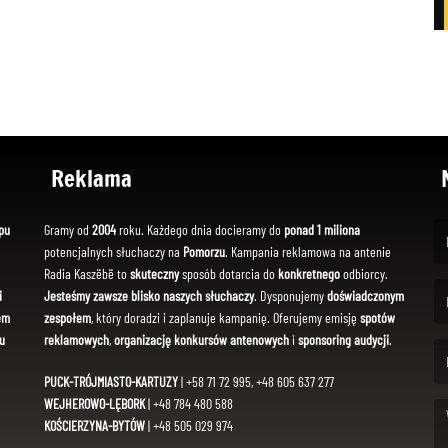
Reklama
pu
Gramy od
2004
roku. Każdego dnia docieramy do
ponad 1 miliona
potencjalnych słuchaczy na
Pomorzu
. Kampania reklamowa na antenie
(Fi
Radia Kaszëbë to
skuteczny
sposób dotarcia do
konkretnego
odbiorcy.
i
Jesteśmy zawsze blisko naszych słuchaczy
. Dysponujemy
doświadczonym
em
zespołem
, który doradzi i zaplanuje kampanię. Oferujemy emisję
spotów
(Em
u
reklamowych
,
organizację konkursów antenowych
i
sponsoring audycji
.
PUCK-TRÓJMIASTO-KARTUZY
| +58 71 72 995, +48 605 637 277
WEJHEROWO-LĘBORK
| +48 784 480 588
KOŚCIERZYNA-BYTÓW
| +48 505 029 974